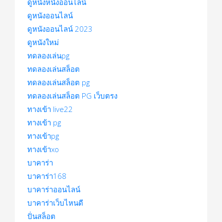
ดูหนังหนังออนไลน์
ดูหนังออนไลน์
ดูหนังออนไลน์ 2023
ดูหนังใหม่
ทดลองเล่นpg
ทดลองเล่นสล็อต
ทดลองเล่นสล็อต pg
ทดลองเล่นสล็อต PG เว็บตรง
ทางเข้า live22
ทางเข้า pg
ทางเข้าpg
ทางเข้าxo
บาคาร่า
บาคาร่า168
บาคาร่าออนไลน์
บาคาร่าเว็บไหนดี
ปั่นสล็อต