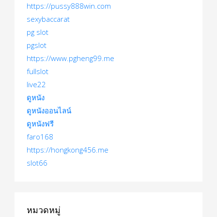
https://pussy888win.com
sexybaccarat
pg slot
pgslot
https://www.pgheng99.me
fullslot
live22
ดูหนัง
ดูหนังออนไลน์
ดูหนังฟรี
faro168
https://hongkong456.me
slot66
หมวดหมู่