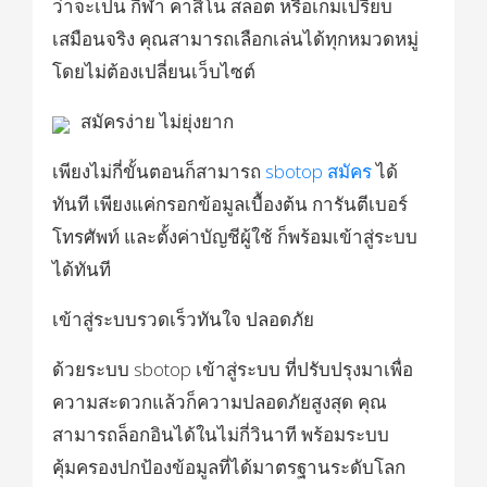
ว่าจะเป็น กีฬา คาสิโน สล็อต หรือเกมเปรียบ
เสมือนจริง คุณสามารถเลือกเล่นได้ทุกหมวดหมู่
โดยไม่ต้องเปลี่ยนเว็บไซต์
สมัครง่าย ไม่ยุ่งยาก
เพียงไม่กี่ขั้นตอนก็สามารถ
sbotop สมัคร
ได้
ทันที เพียงแค่กรอกข้อมูลเบื้องต้น การันตีเบอร์
โทรศัพท์ และตั้งค่าบัญชีผู้ใช้ ก็พร้อมเข้าสู่ระบบ
ได้ทันที
เข้าสู่ระบบรวดเร็วทันใจ ปลอดภัย
ด้วยระบบ sbotop เข้าสู่ระบบ ที่ปรับปรุงมาเพื่อ
ความสะดวกแล้วก็ความปลอดภัยสูงสุด คุณ
สามารถล็อกอินได้ในไม่กี่วินาที พร้อมระบบ
คุ้มครองปกป้องข้อมูลที่ได้มาตรฐานระดับโลก