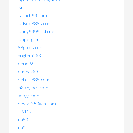
ssru
starrich99.com
sudyod888s.com
sunny9999club.net
suppergame
t88golds.com
tangtem168
teenoi69
temmax69
thehulk888.com
tia8kingbet.com
tkbpgg.com
topstar359win.com
UFA11k
ufa89
ufa9