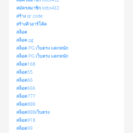
สมัครสมาชิก lotto432
สร้าง qr code
สร้างคิวอาร์โค้ด
สล็อต
สล็อต pg
สล็อต PG เว็บตรง แตกหนัก
สล็อต PG เว็บตรง แตกหนัก
สล็อต168
สล็อต55
สล็อต66
สล็อต666
สล็อต777
สล็อต888
สล็อต888เว็บตรง
สล็อต918
สล็อต99