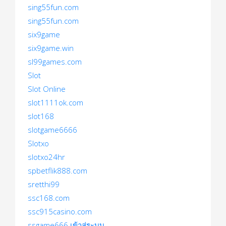
sing55fun.com
sing55fun.com
six9game
six9game.win
sl99games.com
Slot
Slot Online
slot1111ok.com
slot168
slotgame6666
Slotxo
slotxo24hr
spbetflik888.com
sretthi99
ssc168.com
ssc915casino.com
ssgame666 เข้าสู่ระบบ