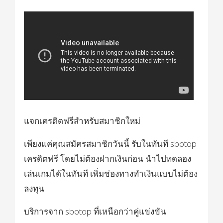
แจกเครดิตฟรีสำหรับสมาชิกใหม่
เพียงแค่คุณสมัครสมาชิกวันนี้ รับในทันที sbotop
เครดิตฟรี โดยไม่ต้องฝากเงินก่อน นำไปทดลอง
เล่นเกมได้ในทันที เพิ่มช่องทางทำเงินแบบไม่ต้อง
ลงทุน
บริการจาก sbotop ที่เหนือกว่าคู่แข่งขัน