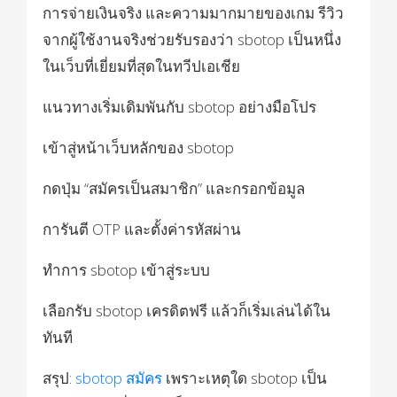
การจ่ายเงินจริง และความมากมายของเกม รีวิว
จากผู้ใช้งานจริงช่วยรับรองว่า sbotop เป็นหนึ่ง
ในเว็บที่เยี่ยมที่สุดในทวีปเอเชีย
แนวทางเริ่มเดิมพันกับ sbotop อย่างมือโปร
เข้าสู่หน้าเว็บหลักของ sbotop
กดปุ่ม “สมัครเป็นสมาชิก” และกรอกข้อมูล
การันตี OTP และตั้งค่ารหัสผ่าน
ทำการ sbotop เข้าสู่ระบบ
เลือกรับ sbotop เครดิตฟรี แล้วก็เริ่มเล่นได้ใน
ทันที
สรุป:
sbotop สมัคร
เพราะเหตุใด sbotop เป็น