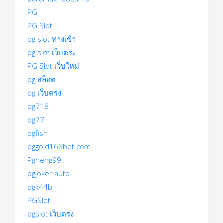
PG
PG Slot
pg slot ทางเข้า
pg slot เว็บตรง
PG Slot เว็บใหม่
pg สล็อต
pg เว็บตรง
pg718
pg77
pgfish
pggold168bet.com
Pgheng99
pgjoker auto
pgk44b
PGSlot
pgslot เว็บตรง