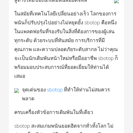
ในสมัยที่เทคโนโลยีเปลี่ยนอย่างเร็ว โลกของการ
พนันก็ปรับปรุงไปอย่างไม่หยุดยั้ง sbotop คือหนึ่ง
ในแพลตฟอร์มที่รองรับในสิ่งที่ต้องการของผู้เล่น
ทุกระดับ ด้วยระบบที่ทันสมัย การบริการที่มี
คุณภาพ และความปลอดภัยระดับสากล ไม่ว่าคุณ
จะเป็นนักเดิมพันหน้าใหม่หรือมืออาชีพ sbotop ก็
พร้อมมอบประสบการณ์ที่ยอดเยี่ยมให้ท่านได้
เสมอ
จุดเด่นของ
sbotop
ที่ทำให้ท่านไม่สมควร
พลาด
ครบเครื่องหัวข้อการเดิมพันในที่เดียว
sbotop สะสมเกมพนันยอดฮิตจากทั่วทั้งโลก ไม่