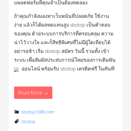
แพลตฟอร์มที่คุณจำเป็นต้องทดลอง
ถ้าคุณกำลังมองหาเว็บพนันที่ปลอดภัย ใช้งาน
ง่าย แล้วก็ได้ผลทดแทนสูง sbotop เป็นคำตอบ
ของคุณ ด้วยระบบการบริการที่ครอบคลุม ความ
น่าไว้วางใจ และก็สิทธิพิเศษที่ไม่มีผู้ใดเทียบได้
อย่ารอช้า เริ่ม sbotop สมัคร วันนี้ รวมทั้ง เข้า
ระบบ เพื่อสัมผัสประสบการณ์ใหม่ของการเดิมพัน
ออนไลน์ พร้อมรับ sbotop เครดิตฟรี ในทันที!
…
Read More →
sbotop1688.com
sbotop