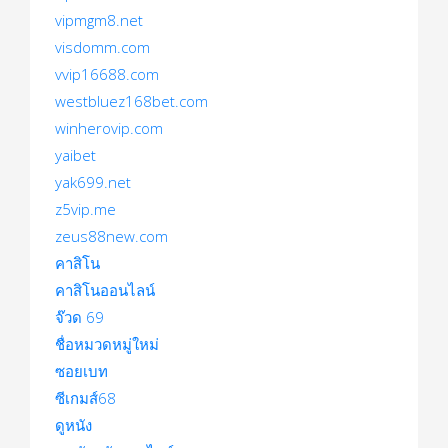
vipmgm8.net
visdomm.com
vvip16688.com
westbluez168bet.com
winherovip.com
yaibet
yak699.net
z5vip.me
zeus88new.com
คาสิโน
คาสิโนออนไลน์
จ๊วด 69
ชื่อหมวดหมู่ใหม่
ซอยเบท
ซีเกมส์68
ดูหนัง