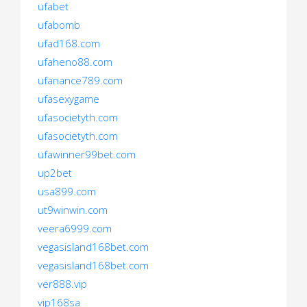
ufabet
ufabomb
ufad168.com
ufaheno88.com
ufanance789.com
ufasexygame
ufasocietyth.com
ufasocietyth.com
ufawinner99bet.com
up2bet
usa899.com
ut9winwin.com
veera6999.com
vegasisland168bet.com
vegasisland168bet.com
ver888.vip
vip168sa