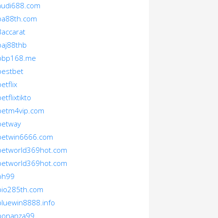
audi688.com
ba88th.com
Baccarat
baj88thb
bbp168.me
bestbet
betflix
betflixtikto
betm4vip.com
betway
betwin6666.com
betworld369hot.com
betworld369hot.com
bh99
bio285th.com
bluewin8888.info
bonanza99