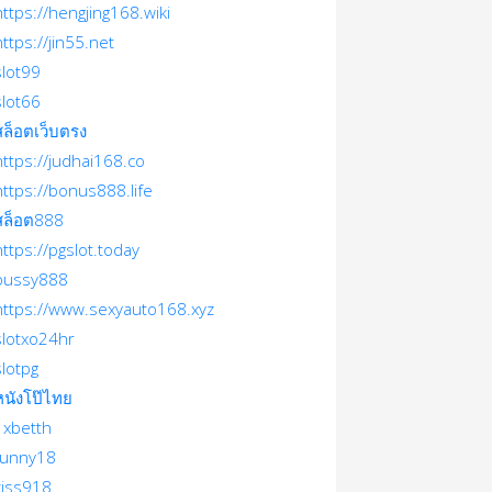
https://hengjing168.wiki
https://jin55.net
slot99
slot66
สล็อตเว็บตรง
https://judhai168.co
https://bonus888.life
สล็อต888
https://pgslot.today
pussy888
https://www.sexyauto168.xyz
slotxo24hr
slotpg
หนังโป๊ไทย
1xbetth
funny18
kiss918