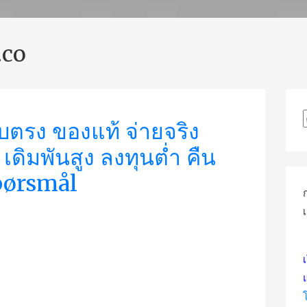
.co
บตรง ของแท้ จ่ายจริง
 เดิมพันสูง ลงทุนต่ำ คืน
pørsmål