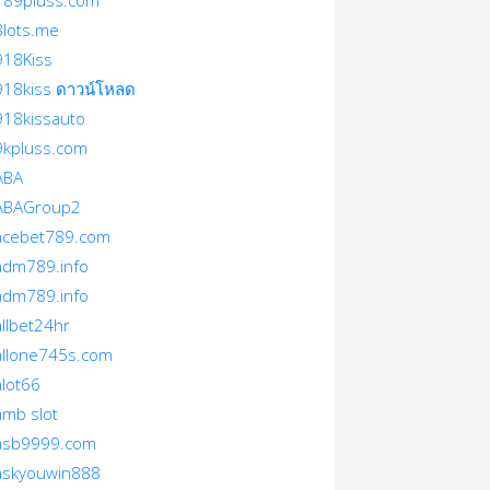
8lots.me
918Kiss
918kiss ดาวน์โหลด
918kissauto
9kpluss.com
ABA
ABAGroup2
acebet789.com
adm789.info
adm789.info
allbet24hr
allone745s.com
alot66
amb slot
asb9999.com
askyouwin888