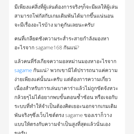
มีเพียงแค่สิ่งที่ผู้เล่นต้องการจริงๆก็จะมีผลให้ผู้เล่น
สามารถโฟกัสกับเกมเดิมพันได้มากขึ้นแน่นอน
จะมีเรื่องอะไรบ้าง มาดูกันเลยนะครับ!
คนที่เกลียดชังความระส่ำระสายกำลังมองหา
อะไรจาก sagame168 กันแน่?
แล้วคนที่รังเกียจความอลหม่านมองหาอะไรจาก
sagame
กันแน่? พวกเขามิได้ปรารถนาแค่ความ
ง่ายเพียงแค่นั้นนะครับ แต่ต้องการความเกี่ยว
เนื่องสำหรับการเล่นบาคาร่าแล้วไม่ถูกขัดจังหวะ
กล้วยๆไม่ได้อยากพบขั้นตอนซ้ำซ้อน หรือเจอกับ
ระบบที่ทำให้จำเป็นต้องคิดเยอะนอกจากเกมเดิม
พันจริงๆซึ่งเว็บไซต์ตรง sagame ของเราก็วาง
แบบให้ตรงกับความจำเป็นสูงที่สุดแล้วนั่นเอง
ขอรับ