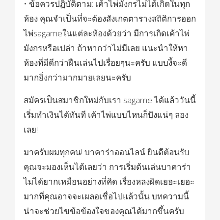
• ข้อควรปฏิบัติตาม: เค้าไพ่มังกรไม่ได้เกิดในทุก
ห้อง คุณจำเป็นที่จะต้องสังเกตตารางสถิติการออก
ไพ่sagameในแต่ละห้องด้วยว่า มีการเกิดเค้าไพ่
มังกรหรือเปล่า ถ้าหากว่าไม่มีเลย แนะนำให้หา
ห้องที่มีดีกว่าฝืนเล่นไปเรื่อยๆนะครับ แบบงี้จะดี
มากยิ่งกว่ามากมายเลยนะครับ
สมัครเป็นสมาชิกใหม่กับเรา sagame ได้แล้ววันนี้
เริ่มทำเงินได้ทันที เค้าไพ่แบบไหนก็ปังแน่ๆ ลอง
เลย!
มาครับผมทุกคน! บาคาร่าออนไลน์ ยินดีต้อนรับ
คุณจะมองเห็นได้เลยว่า การเริ่มต้นเล่นบาคาร่า
ไม่ได้ยากเหมือนอย่างที่คิด เรื่องหลงผิดเยอะเยอะ
มากที่คุณอาจจะเผลอเชื่อไปแล้วนั้น บทความนี้
น่าจะช่วยไขข้อข้องใจของคุณได้มากขึ้นครับ