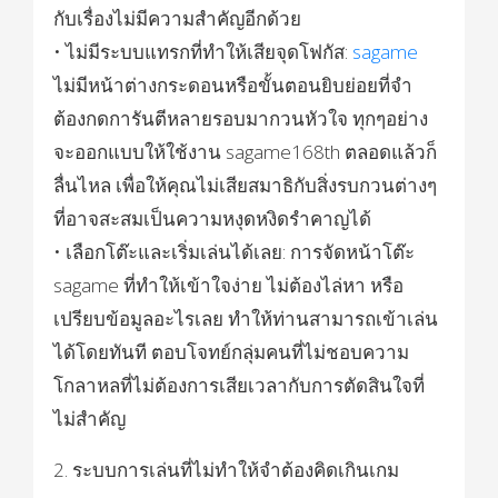
กับเรื่องไม่มีความสำคัญอีกด้วย
• ไม่มีระบบแทรกที่ทำให้เสียจุดโฟกัส:
sagame
ไม่มีหน้าต่างกระดอนหรือขั้นตอนยิบย่อยที่จำ
ต้องกดการันตีหลายรอบมากวนหัวใจ ทุกๆอย่าง
จะออกแบบให้ใช้งาน sagame168th ตลอดแล้วก็
ลื่นไหล เพื่อให้คุณไม่เสียสมาธิกับสิ่งรบกวนต่างๆ
ที่อาจสะสมเป็นความหงุดหงิดรำคาญได้
• เลือกโต๊ะและเริ่มเล่นได้เลย: การจัดหน้าโต๊ะ
sagame ที่ทำให้เข้าใจง่าย ไม่ต้องไล่หา หรือ
เปรียบข้อมูลอะไรเลย ทำให้ท่านสามารถเข้าเล่น
ได้โดยทันที ตอบโจทย์กลุ่มคนที่ไม่ชอบความ
โกลาหลที่ไม่ต้องการเสียเวลากับการตัดสินใจที่
ไม่สำคัญ
2. ระบบการเล่นที่ไม่ทำให้จำต้องคิดเกินเกม