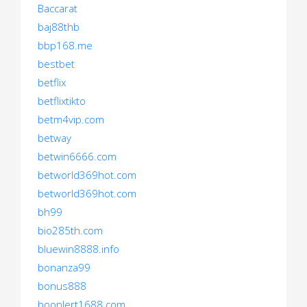
Baccarat
baj88thb
bbp168.me
bestbet
betflix
betflixtikto
betm4vip.com
betway
betwin6666.com
betworld369hot.com
betworld369hot.com
bh99
bio285th.com
bluewin8888.info
bonanza99
bonus888
boonlert1688.com