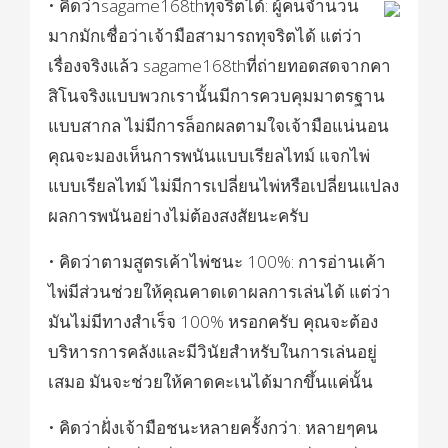
• คิดว่าsagame168thทุจริตได้: ผู้คนจำนวน
มากมักเชื่อว่าเจ้ามือสามารถทุจริตได้ แต่ว่า
เรื่องจริงแล้ว sagame168thที่ถ่ายทอดสดจากคา
สิโนจริงแบบพวกเรานั้นมีการควบคุมมาตรฐาน
แบบสากล ไม่มีการล็อกผลตามใจเจ้ามือแน่นอน
คุณจะมองเห็นการพนันแบบเรียลไทม์ แจกไพ่
แบบเรียลไทม์ ไม่มีการเปลี่ยนไพ่หรือเปลี่ยนแปลง
ผลการพนันอย่างไม่ต้องสงสัยนะครับ
• คิดว่าตามสูตรเค้าไพ่ชนะ 100%: การอ่านเค้า
ไพ่มีส่วนช่วยให้คุณคาดเดาผลการเล่นได้ แต่ว่า
มันไม่มีทางสำเร็จ 100% หรอกครับ คุณจะต้อง
บริหารการคลังและมีวินัยสำหรับในการเล่นอยู่
เสมอ มันจะช่วยให้คาดคะเนได้มากขึ้นแค่นั้น
• คิดว่าฝั่งเจ้ามือชนะหลายครั้งกว่า: หลายๆคน