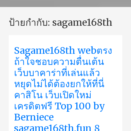
ป้ายกำกับ:
sagame168th
Sagame168th webตรง
ถ้าใจชอบความตื่นเต้น
เว็บบาคาร่าที่เล่นแล้ว
หยุดไม่ได้ต้องยกให้ที่นี่
คาสิโน เว็บเปิดใหม่
เครดิตฟรี Top 100 by
Berniece
sagame168th.fun 8