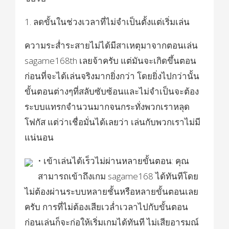
1. ลดขั้นในช่วงเวลาที่ไม่จำเป็นตั้งแต่เริ่มเล่น
ความระส่ำระสายไม่ได้มีสาเหตุมาจากตอนเล่น
sagame168th เลยจ้าครับ แต่มันจะเกิดขึ้นตอน
ก่อนที่จะได้เล่นจริงมากยิ่งกว่า โดยยิ่งไปกว่านั้น
ขั้นตอนต่างๆที่สลับซับซ้อนและไม่จำเป็นจะต้อง
ระบบแทรกจำนวนมากจนกระทั่งพวกเราหลุด
โฟกัส แต่ว่าเชื่อมั่นได้เลยว่า เล่นกับพวกเราไม่มี
แน่นอน
• เข้าเล่นได้เร็วไม่ผ่านหลายขั้นตอน: คุณ
สามารถเข้าถึงเกม sagame168 ได้ทันทีโดย
ไม่ต้องผ่านระบบหลายชั้นหรือหลายขั้นตอนเลย
ครับ การที่ไม่ต้องเสียเวล่ำเวลาไปกับขั้นตอน
ก่อนเล่นก็จะก่อให้เริ่มเกมได้ทันที ไม่เสียอารมณ์