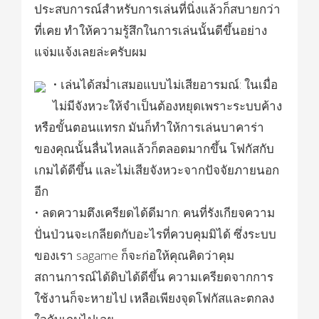
ประสบการณ์สำหรับการเล่นที่นิ่งแล้วก็สบายกว่า
ที่เคย ทำให้ความรู้สึกในการเล่นนั้นดีขึ้นอย่าง
แจ่มแจ้งเลยล่ะครับผม
• เล่นได้สม่ำเสมอแบบไม่เสียอารมณ์: ในเมื่อ
ไม่มีจังหวะให้จำเป็นต้องหยุดเพราะระบบค้าง
หรือขั้นตอนแทรก มันก็ทำให้การเล่นบาคาร่า
ของคุณนั้นลื่นไหลแล้วก็ตลอดมากขึ้น โฟกัสกับ
เกมได้ดีขึ้น และไม่เสียจังหวะจากปัจจัยภายนอก
อีก
• ลดความตึงเครียดได้ดีมาก: คนที่รังเกียจความ
ปั่นป่วนจะเกลียดกับอะไรที่ควบคุมมิได้ ซึ่งระบบ
ของเรา sagame ก็จะก่อให้คุณคิดว่าคุม
สถานการณ์ได้ดิบได้ดีขึ้น ความเครียดจากการ
ใช้งานก็จะหายไป เหลือเพียงจุดโฟกัสและตกลง