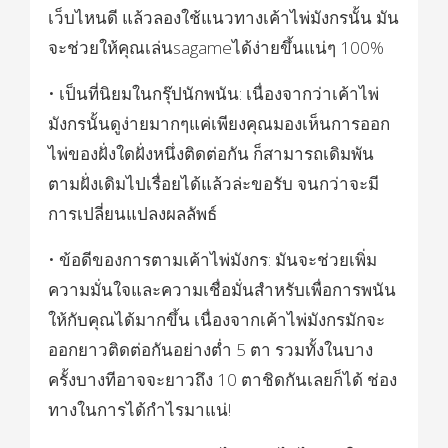
เว็บไหนดี แล้วลองใช้แนวทางเค้าไพ่มังกรนั้น มัน
จะช่วยให้คุณเล่นsagameได้ง่ายขึ้นแน่ๆ 100%
• เป็นที่นิยมในกรุ๊ปนักพนัน: เนื่องจากว่าเค้าไพ่
มังกรนั้นดูง่ายมากๆแค่เพียงคุณมองเห็นการออก
ไพ่ของฝั่งใดฝั่งหนึ่งติดต่อกัน ก็สามารถเดิมพัน
ตามฝั่งเดิมไปเรื่อยได้แล้วล่ะขอรับ จนกว่าจะมี
การเปลี่ยนแปลงผลลัพธ์
• ข้อดีของการตามเค้าไพ่มังกร: มันจะช่วยเพิ่ม
ความมั่นใจและความเชื่อมั่นสำหรับเพื่อการพนัน
ให้กับคุณได้มากขึ้น เนื่องจากเค้าไพ่มังกรมักจะ
ออกยาวติดต่อกันอย่างต่ำ 5 ตา รวมทั้งในบาง
ครั้งบางทีอาจจะยาวถึง 10 ตาชิดกันเลยก็ได้ ช่อง
ทางในการได้กำไรมาแน่!