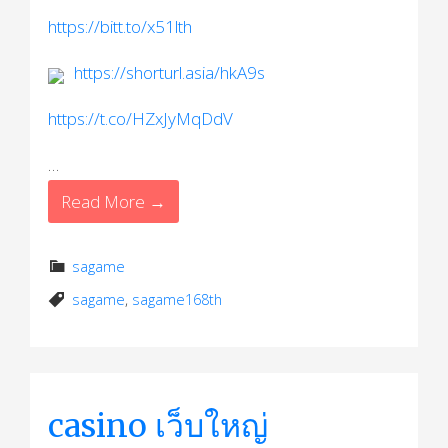
https://bitt.to/x51lth
https://shorturl.asia/hkA9s
https://t.co/HZxJyMqDdV
…
Read More →
sagame
sagame
,
sagame168th
casino เว็บใหญ่