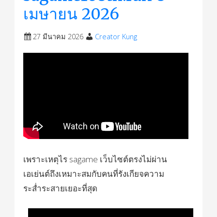
เมษายน 2026
27 มีนาคม 2026
Creator Kung
เพราะเหตุไร sagame เว็บไซต์ตรงไม่ผ่าน
เอเย่นต์ถึงเหมาะสมกับคนที่รังเกียจความ
ระส่ำระสายเยอะที่สุด