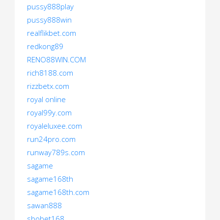
pussy888play
pussy888win
realflikbet.com
redkong89
RENO88WIN.COM
rich8188.com
rizzbetx.com
royal online
royal99y.com
royaleluxee.com
run24pro.com
runway789s.com
sagame
sagame168th
sagame168th.com
sawan888
sbobet168