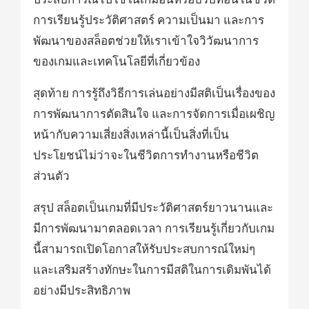
การเรียนรู้ประวัติศาสตร์ ความเป็นมา และการ
พัฒนาของสล็อตช่วยให้เราเข้าใจวิวัฒนาการ
ของเกมและเทคโนโลยีที่เกี่ยวข้อง
สุดท้าย การรู้ถึงวิธีการเล่นอย่างมีสติเป็นเรื่องของ
การพัฒนาการตัดสินใจ และการจัดการเมื่อเผชิญ
หน้ากับความเสี่ยงสิ่งเหล่านี้เป็นสิ่งที่เป็น
ประโยชน์ไม่ว่าจะในชีวิตการทำงานหรือชีวิต
ส่วนตัว
สรุป สล็อตเป็นเกมที่มีประวัติศาสตร์ยาวนานและ
มีการพัฒนามาตลอดเวลา การเรียนรู้เกี่ยวกับเกม
นี้สามารถเปิดโอกาสให้รับประสบการณ์ใหม่ๆ
และเสริมสร้างทักษะในการมีสติในการเดิมพันได้
อย่างมีประสิทธิภาพ