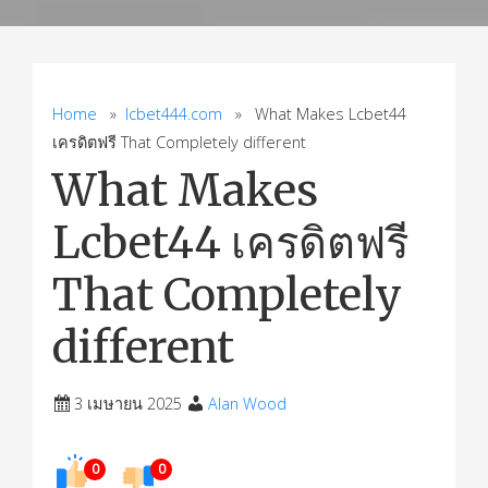
Home
»
lcbet444.com
» What Makes Lcbet44
เครดิตฟรี That Completely different
What Makes
Lcbet44 เครดิตฟรี
That Completely
different
3 เมษายน 2025
Alan Wood
0
0