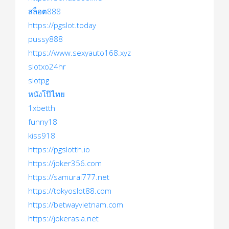
สล็อต888
https://pgslot.today
pussy888
https://www.sexyauto168.xyz
slotxo24hr
slotpg
หนังโป๊ไทย
1xbetth
funny18
kiss918
https://pgslotth.io
https://joker356.com
https://samurai777.net
https://tokyoslot88.com
https://betwayvietnam.com
https://jokerasia.net