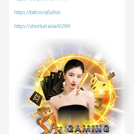
https://bitt.to/q6a9zx
https://shorturl.asia/tG9KI