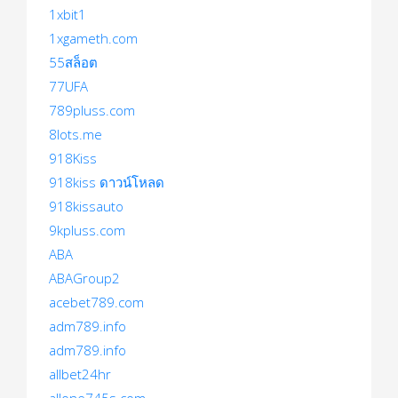
1xbit1
1xgameth.com
55สล็อต
77UFA
789pluss.com
8lots.me
918Kiss
918kiss ดาวน์โหลด
918kissauto
9kpluss.com
ABA
ABAGroup2
acebet789.com
adm789.info
adm789.info
allbet24hr