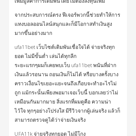
เพิ่มมูลค่าการเดิมพันโดยไม่ต้องลงทุนเพิ่ม
จากประสบการณ์ตรง ฟีเจอร์พวกนี้ช่วยทำให้การ
แทงบอลออนไลน์สนุกและก็มีโอกาสทำเงินสูง
มากขึ้นอย่างมาก
ufa11bet เว็บไซต์เดิมพันเชื่อใจได้ จ่ายจริงทุก
ยอด ไม่มีขั้นต่ำ เล่นได้ทุกลีก
ระยะแรกๆผมก็เคยพบเว็บ ufa11bet พนันที่ฝาก
เงินแล้วรอนาน ถอนเงินก็ไม่ได้ หรือบางครั้งบาง
คราวเงื่อนไขเยอะแยะจนถึงเกือบจะทำอะไรไม่
ถูก แม้กระนั้นเพียงพอมาเจอเว็บนี้ บอกเลยว่าไม่
เหมือนกันมากมาย สิ่งแรกที่ผมดูคือ ความน่า
ไว้ใจ ทุกๆอย่างโปร่งใส มีรีวิวจากผู้เล่นจริง แล้วก็
สามารถตรวจดูได้ว่าจ่ายเงินจริง
UFA11k จ่ายจริงทุกยอด ไม่มีโกง