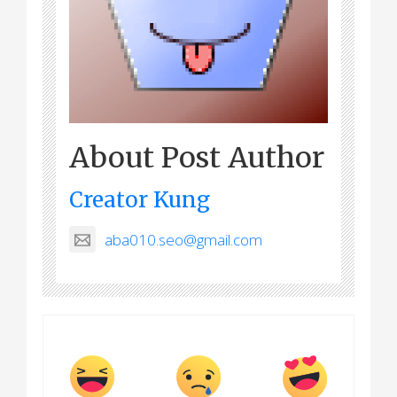
About Post Author
Creator Kung
aba010.seo@gmail.com