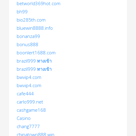
betworld369hot.com
bh99
bio285th.com
bluewin8888.info
bonanza99
bonus888
boonlert1688.com
brazil999 ทางเข้า
brazil999 ทางเข้า
bwvip4.com
bwvip4.com
cafe444
carlo999.net
cashgame168
Casino
chang7777
chinatown888.win