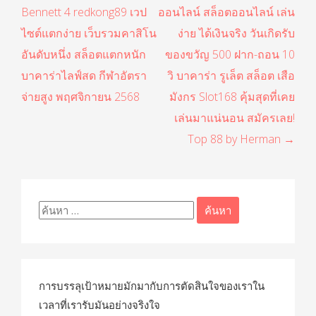
Bennett 4 redkong89 เวป
ออนไลน์ สล็อตออนไลน์ เล่น
ะ
ไซต์แตกง่าย เว็บรวมคาสิโน
ง่าย ได้เงินจริง วันเกิดรับ
แ
อันดับหนึ่ง สล็อตแตกหนัก
ของขวัญ 500 ฝาก-ถอน 10
น
บาคาร่าไลฟ์สด กีฬาอัตรา
วิ บาคาร่า รูเล็ต สล็อต เสือ
จ่ายสูง พฤศจิกายน 2568
มังกร Slot168 คุ้มสุดที่เคย
ว
เล่นมาแน่นอน สมัครเลย!
เ
Top 88 by Herman →
รื่
อ
ง
ค้นหา
สำหรับ:
การบรรลุเป้าหมายมักมากับการตัดสินใจของเราใน
เวลาที่เรารับมันอย่างจริงใจ