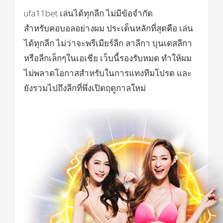
ufa11bet เล่นได้ทุกลีก ไม่มีข้อจำกัด
สำหรับคอบอลอย่างผม ประเด็นหลักที่สุดคือ เล่น
ได้ทุกลีก ไม่ว่าจะพรีเมียร์ลีก ลาลีกา บุนเดสลีกา
หรือลีกเล็กๆในเอเชีย เว็บนี้รองรับหมด ทำให้ผม
ไม่พลาดโอกาสสำหรับในการแทงทีมโปรด และ
ยังรวมไปถึงลีกที่พึ่งเปิดฤดูกาลใหม่