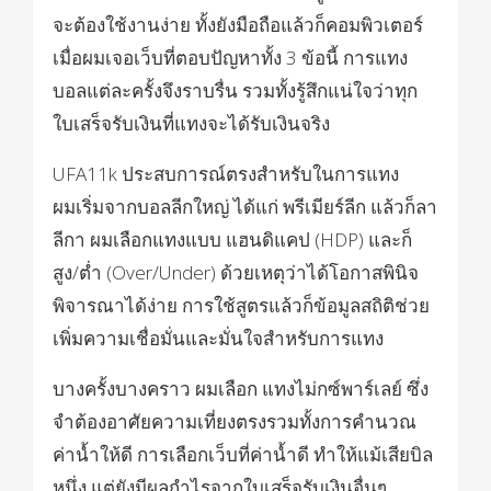
จะต้องใช้งานง่าย ทั้งยังมือถือแล้วก็คอมพิวเตอร์
เมื่อผมเจอเว็บที่ตอบปัญหาทั้ง 3 ข้อนี้ การแทง
บอลแต่ละครั้งจึงราบรื่น รวมทั้งรู้สึกแน่ใจว่าทุก
ใบเสร็จรับเงินที่แทงจะได้รับเงินจริง
UFA11k ประสบการณ์ตรงสำหรับในการแทง
ผมเริ่มจากบอลลีกใหญ่ ได้แก่ พรีเมียร์ลีก แล้วก็ลา
ลีกา ผมเลือกแทงแบบ แฮนดิแคป (HDP) และก็
สูง/ต่ำ (Over/Under) ด้วยเหตุว่าได้โอกาสพินิจ
พิจารณาได้ง่าย การใช้สูตรแล้วก็ข้อมูลสถิติช่วย
เพิ่มความเชื่อมั่นและมั่นใจสำหรับการแทง
บางครั้งบางคราว ผมเลือก แทงไม่กซ์พาร์เลย์ ซึ่ง
จำต้องอาศัยความเที่ยงตรงรวมทั้งการคำนวณ
ค่าน้ำให้ดี การเลือกเว็บที่ค่าน้ำดี ทำให้แม้เสียบิล
หนึ่ง แต่ยังมีผลกำไรจากใบเสร็จรับเงินอื่นๆ