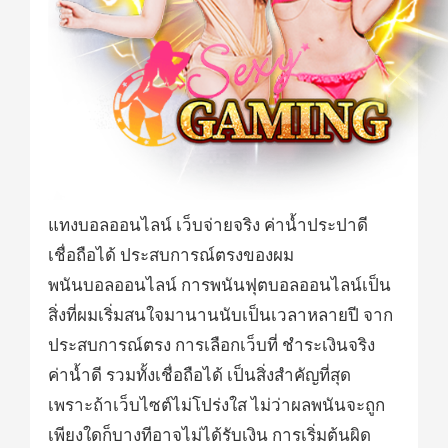
แทงบอลออนไลน์ เว็บจ่ายจริง ค่าน้ำประปาดี
เชื่อถือได้ ประสบการณ์ตรงของผม
พนันบอลออนไลน์ การพนันฟุตบอลออนไลน์เป็น
สิ่งที่ผมเริ่มสนใจมานานนับเป็นเวลาหลายปี จาก
ประสบการณ์ตรง การเลือกเว็บที่ ชำระเงินจริง
ค่าน้ำดี รวมทั้งเชื่อถือได้ เป็นสิ่งสำคัญที่สุด
เพราะถ้าเว็บไซต์ไม่โปร่งใส ไม่ว่าผลพนันจะถูก
เพียงใดก็บางทีอาจไม่ได้รับเงิน การเริ่มต้นผิด