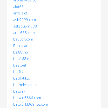
allone745s.com
alot66
amb slot
asb9999.com
askyouwin888
audi688.com
ba88th.com
Baccarat
baj88thb
bbp168.me
bestbet
betflix
betflixtikto
betm4vip.com
betway
betwin6666.com
betworld369hot.com