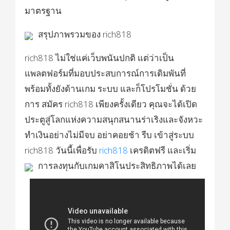
มาตรฐาน
สรุปภาพรวมของ rich818
rich818 ไม่ใช่แค่เว็บพนันปกติ แต่ว่าเป็น
แพลตฟอร์มที่มอบประสบการณ์การเดิมพันที่
พร้อมทั้งยังด้านเกม ระบบ และก็โปรโมชั่น ด้วย
การ สมัคร rich818 เพียงครั้งเดียว คุณจะได้เปิด
ประตูสู่โลกแห่งความสนุกสนานร่าเริงและจังหวะ
ทำเงินอย่างไม่มีจบ อย่าคอยช้า รีบ เข้าสู่ระบบ
rich818 วันนี้เพื่อรับ
rich818
เครดิตฟรี และเริ่ม
การลงทุนกับเกมคาสิโนประสิทธิภาพได้เลย