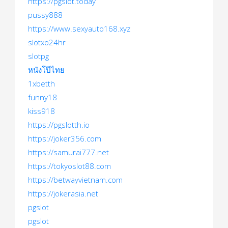
https://pgslot.today
pussy888
https://www.sexyauto168.xyz
slotxo24hr
slotpg
หนังโป๊ไทย
1xbetth
funny18
kiss918
https://pgslotth.io
https://joker356.com
https://samurai777.net
https://tokyoslot88.com
https://betwayvietnam.com
https://jokerasia.net
pgslot
pgslot