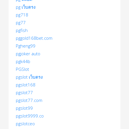
pg เว็บตรง
pg718
pg77
pgfish
pggold168bet.com
Pgheng99
pgjoker auto
pgk44b
PGSlot
pgslot เว็บตรง
pgslot168
pgslot77
pgslot77.com
pgslot99
pgslot9999.co
pgslotceo