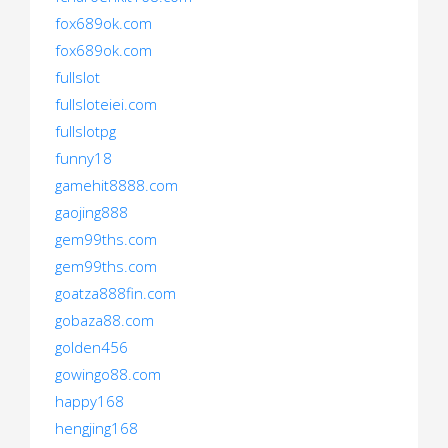
fox689ok.com
fox689ok.com
fullslot
fullsloteiei.com
fullslotpg
funny18
gamehit8888.com
gaojing888
gem99ths.com
gem99ths.com
goatza888fin.com
gobaza88.com
golden456
gowingo88.com
happy168
hengjing168