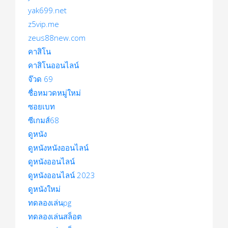
yak699.net
z5vip.me
zeus88new.com
คาสิโน
คาสิโนออนไลน์
จ๊วด 69
ชื่อหมวดหมู่ใหม่
ซอยเบท
ซีเกมส์68
ดูหนัง
ดูหนังหนังออนไลน์
ดูหนังออนไลน์
ดูหนังออนไลน์ 2023
ดูหนังใหม่
ทดลองเล่นpg
ทดลองเล่นสล็อต