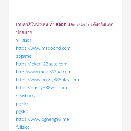
เว็บคาสิโนน่าเล่น ทั้ง
สล็อต
และ
บาคาร่า
ตึงจริงแตก
บ่อยมาก
918kiss
https://www.madoohd.com
sagame
https://joker123auto.com
http://www.movie87hd.com
https://www.pussy888play.com
https://pussy888win.com
sexybaccarat
pg slot
pgslot
https://www.pgheng99.me
fullslot