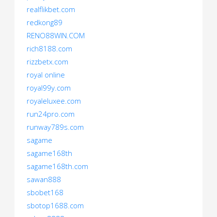
realflikbet.com
redkong89
RENO88WIN.COM
rich8188.com
rizzbetx.com
royal online
royal99y.com
royaleluxee.com
run24pro.com
runway789s.com
sagame
sagame168th
sagame168th.com
sawan888
sbobet168
sbotop1688.com