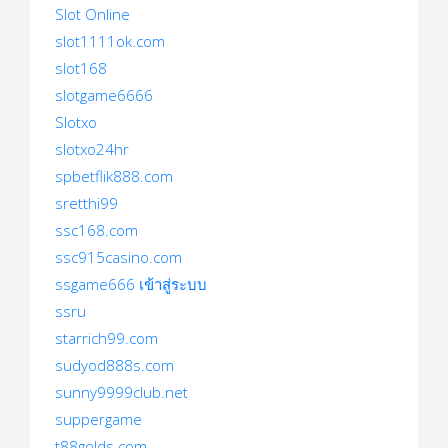
Slot Online
slot1111ok.com
slot168
slotgame6666
Slotxo
slotxo24hr
spbetflik888.com
sretthi99
ssc168.com
ssc915casino.com
ssgame666 เข้าสู่ระบบ
ssru
starrich99.com
sudyod888s.com
sunny9999club.net
suppergame
t88golds.com