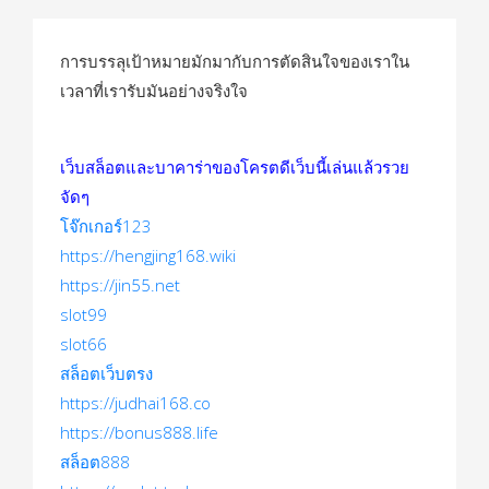
การบรรลุเป้าหมายมักมากับการตัดสินใจของเราใน
เวลาที่เรารับมันอย่างจริงใจ
เว็บสล็อตและบาคาร่าของโครตดีเว็บนี้เล่นแล้วรวย
จัดๆ
โจ๊กเกอร์123
https://hengjing168.wiki
https://jin55.net
slot99
slot66
สล็อตเว็บตรง
https://judhai168.co
https://bonus888.life
สล็อต888