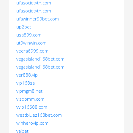
ufasocietyth.com
ufasocietyth.com
ufawinner99bet.com
up2bet
usa899.com
ut9winwin.com
veera6999.com
vegasisland168bet.com
vegasisland168bet.com
ver888.vip
vip168sa
vipmgm8.net
visdomm.com
vvip16688.com
westbluez168bet.com
winherovip.com
yaibet