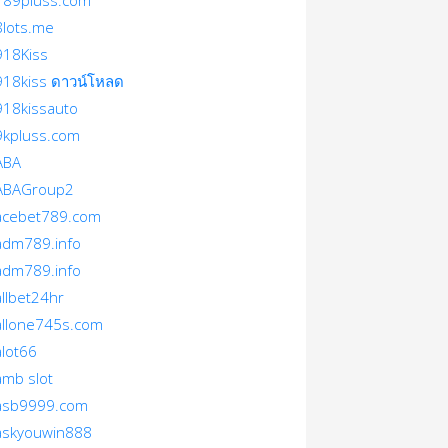
8lots.me
918Kiss
918kiss ดาวน์โหลด
918kissauto
9kpluss.com
ABA
ABAGroup2
acebet789.com
adm789.info
adm789.info
allbet24hr
allone745s.com
alot66
amb slot
asb9999.com
askyouwin888