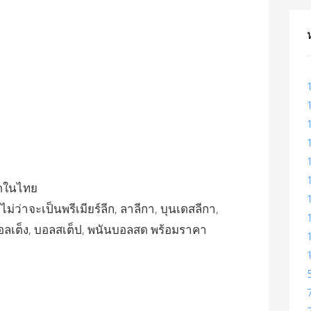
ุดในไทย
ว่าจะเป็นพรีเมียร์ลีก, ลาลีกา, บุนเดสลีกา,
 บอลเต็ง, บอลสเต็ป, พนันบอลสด พร้อมราคา