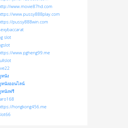
http://www.movie87hd.com
https://www.pussy888play.com
https://pussy888win.com
sexybaccarat
pg slot
pgslot
https://www.pgheng99.me
fullslot
live22
ดูหนัง
ดูหนังออนไลน์
ดูหนังฟรี
faro168
https://hongkong456.me
slot66