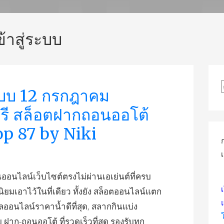
้าสู่ระบบ
ระบบ 12 กรกฎาคม
รี สล็อตฝากถอนออโต้
Top 87 by Niki
ันออนไลน์เว็บไซต์ตรงไม่ผ่านเอเย่นต์ที่ครบ
มนิยมเอาไว้ในที่เดียว ทั้งยัง สล็อตออนไลน์แตก
ออนไลน์ราคาน้ำดีที่สุด, สลากกินแบ่ง
ก-ถอนออโต้ ที่รวดเร็วที่สุด รองรับทุก