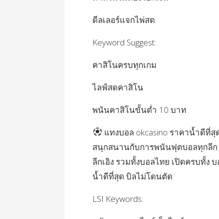
ดีลเลอร์แจกไพ่สด
Keyword Suggest:
คาสิโนครบทุกเกม
ไลฟ์สดคาสิโน
พนันคาสิโนขั้นต่ำ 10 บาท
แทงบอล okcasino ราคาน้ำดีที่ส
สนุกสนานกับการพนันฟุตบอลทุกลีก ไม่
ลีกเอิง รวมทั้งบอลไทย เปิดครบทั้ง
น้ำดีที่สุด บิลไม่โดนตัด
LSI Keywords: