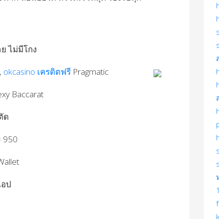
าย ไม่มีโกง
,
okcasino เครดิตฟรี
Pragmatic
exy Baccarat
ตัด
ะ 950
Wallet
ดแอป