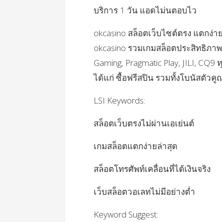
บริการ 1 วัน แอดไม่นตอบไว
okcasino สล็อตเว็บไซต์ตรง แตกง่าย 
okcasino รวมเกมสล็อตประสิทธิภาพจ
Gaming, Pragmatic Play, JILI, CQ9 
ได้แก่ ซื้อฟรีสปิน รวมทั้งโบนัสตัวคู
LSI Keywords:
สล็อตเว็บตรงไม่ผ่านเอเย่นต์
เกมสล็อตแตกง่ายล่าสุด
สล็อตโทรศัพท์เคลื่อนที่ได้เงินจริง
เว็บสล็อตวอเลทไม่มีอย่างต่ำ
Keyword Suggest: