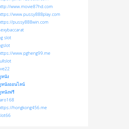
http://www.movie87hd.com
https://www.pussy888play.com
https://pussy888win.com
sexybaccarat
pg slot
pgslot
https://www.pgheng99.me
fullslot
live22
ดูหนัง
ดูหนังออนไลน์
ดูหนังฟรี
faro168
https://hongkong456.me
slot66