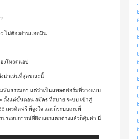
ม?
uto ไม่ต้องผ่านแอดมิน
ม่ต้องโหลดแอป
น่าเล่นที่สุดขณะนี้
เดิมพันธรรมดา แต่ว่าเป็นแพลตฟอร์มที่วางแบบ
ตั้งแต่ขั้นตอน สมัคร ที่สบาย ระบบ เข้าสู่
8 เครดิตฟรี ที่จูงใจ และก็ระบบเกมที่
ระสบการณ์ที่ผิดแผกแตกต่างแล้วก็คุ้มค่า นี่