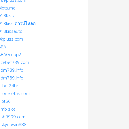
8lots.me
918Kiss
918kiss ดาวน์โหลด
918kissauto
9kpluss.com
ABA
ABAGroup2
acebet789.com
adm789.info
adm789.info
allbet24hr
allone745s.com
alot66
amb slot
asb9999.com
askyouwin888