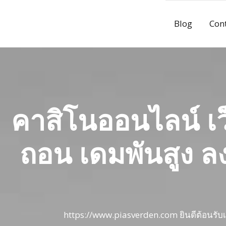
Skip
to
Blog
Con
content
คาสิโนออนไลน์ เว็
ถอน เดมพันสูง ล
https://www.piasverden.com ยินดีต้อนรับเข