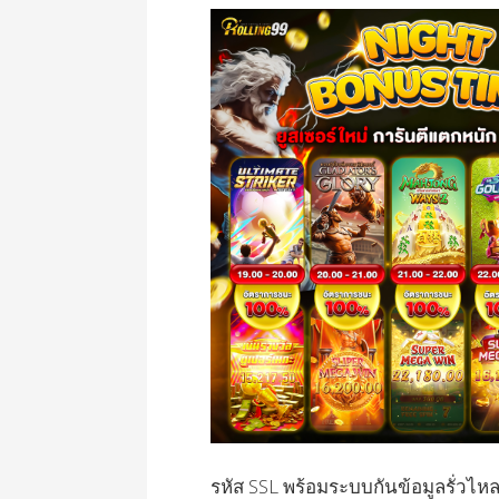
รหัส SSL พร้อมระบบกันข้อมูลรั่วไหล