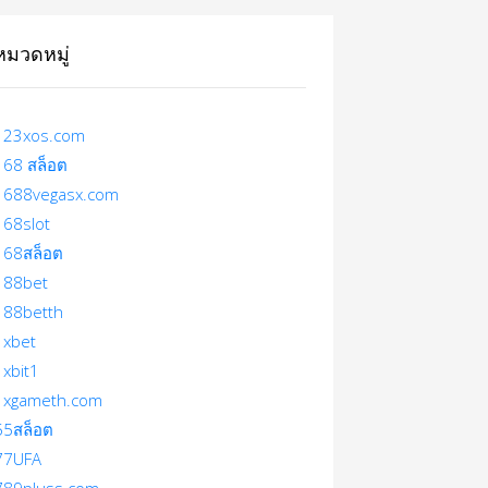
หมวดหมู่
123xos.com
168 สล็อต
1688vegasx.com
168slot
168สล็อต
188bet
188betth
1xbet
1xbit1
1xgameth.com
55สล็อต
77UFA
789pluss.com