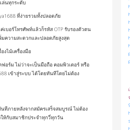
เล่นทุกระดับ
a1688 ที่ง่ายรวมทั้งปลอดภัย
แค่เบอร์โทรศัพท์แล้วก็รหัส OTP รับรองตัวตน
ิ่มความสะดวกและปลอดภัยสูงสุด
่องไม้เครื่องมือ
ตฟอร์ม ไม่ว่าจะเป็นมือถือ คอมพิวเตอร์ หรือ
1688 เข้าสู่ระบบ ได้โดยทันทีโดยไม่ต้อง
นทีภายหลังจากสมัครเสร็จสมบูรณ์ ไม่ต้อง
งให้กับสมาชิกประจำทุกวี่ทุกวัน