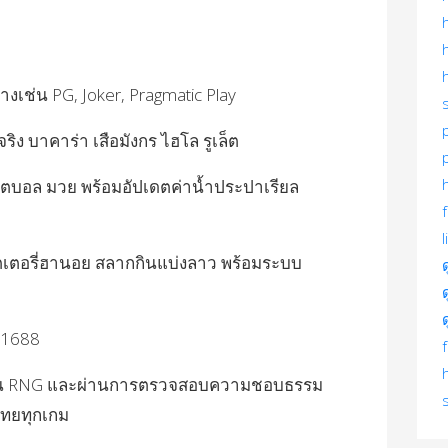
8
างเช่น PG, Joker, Pragmatic Play
ง บาคาร่า เสือมังกร ไฮโล รูเล็ต
ตบอล มวย พร้อมอัปเดตค่าน้ำประปาเรียล
ตเตอรี่ฮานอย สลากกินแบ่งลาว พร้อมระบบ
a1688
รฐาน RNG และผ่านการตรวจสอบความชอบธรรม
ทยทุกเกม