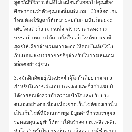
สูตรก็มีวิธีการเล่นที่ไม่เหมือนกันออกไปคุณต้อง
ศึกษาก่อนว่าตัวคุณเองนั้นเล่นเกม 168สล็อต เกม
ไหน ต้องใช้สูตรให้เหมาะสมกับเกมนั้น ก็เลยจะ
เติบโตแล้วก็สามารถที่จะสร้างราคาแห่งการ
บรรลุเป้าหมายได้มากยิ่งขึ้น เว็บไซต์ของเรามี
สูตรให้เลือกจำนวนมากจะก่อให้คุณบันเทิงใจไป
กับแบบและบรรยากาศดีๆสำหรับในการเล่นเกม
สล็อตอย่างผู้ชนะ
3.หมั่นฝึกหัดอยู่เป็นประจำผู้ใดกันที่อยากจะเก่ง
สำหรับในการเล่นเกม 168slot และก็คว้าแชมป์
ได้ง่ายคุณจึงควรทำความเข้าใจและปรับปรุง
ตนเองอย่างต่อเนื่อง เนื่องจากเว็บไซต์ของเรานั้น
เป็นเว็บไซต์ที่มีคุณภาพสูง มีมูลค่าที่การบรรลุผล
รอคอยคุณอยู่ทำให้ท่านได้สร้างความเพลิดเพลิน
หัวใจ สำหรับในการเล่นเกมสล็อตอย่างผู้ชำนาญ