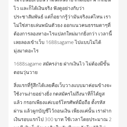
ไว และก็ได้เงินจริง ฟังดูอย่างกับว่า
ประชาสัมพันธ์ แต่ก็อยากรู้ว่ามันจริงแค่ไหน เรา
ไม่ใช่สายเล่นพนันตัวยง ออกแนวคนธรรมดาๆที่
ต้องการลองหาอะไรแปลกใหม่มากยิ่งกว่า เวลานี้
เลยลองเข้าเว็บ 1688sagame ไปแบบไม่ได้
มุ่งมาดอะไร
1688sagame สมัครง่าย ฝากเงินไว ไม่ต้องมีขั้น
ตอนวุ่นวาย
สิ่งแรกที่รู้สึกได้เลยคือเว็บวางแบบมาค่อนข้างจะ
ใช้งานง่ายอย่างยิ่ง กดสมัครไม่ถึงนาทีก็ได้ยูส
แล้ว กรอกเพียงแค่เบอร์โทรศัพท์มือถือ ตั้งรหัส
ผ่าน แล้วผูกบัญชีไว้ถอนเงิน เพียงแค่นั้น เราฝาก
เงินรอบแรกไป 300 บาท ใช้เวลาโดยประมาณ 2