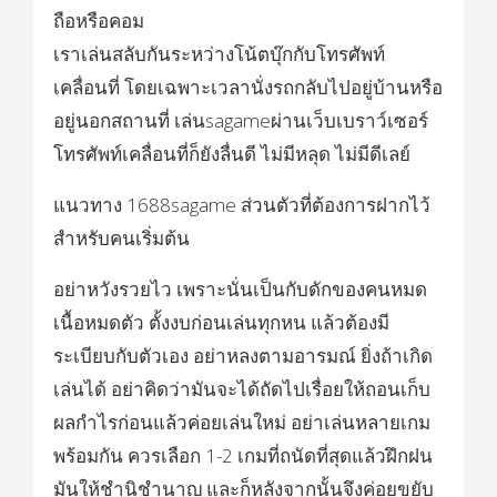
ถือหรือคอม
เราเล่นสลับกันระหว่างโน้ตบุ๊กกับโทรศัพท์
เคลื่อนที่ โดยเฉพาะเวลานั่งรถกลับไปอยู่บ้านหรือ
อยู่นอกสถานที่ เล่นsagameผ่านเว็บเบราว์เซอร์
โทรศัพท์เคลื่อนที่ก็ยังลื่นดี ไม่มีหลุด ไม่มีดีเลย์
แนวทาง 1688sagame ส่วนตัวที่ต้องการฝากไว้
สำหรับคนเริ่มต้น
อย่าหวังรวยไว เพราะนั่นเป็นกับดักของคนหมด
เนื้อหมดตัว ตั้งงบก่อนเล่นทุกหน แล้วต้องมี
ระเบียบกับตัวเอง อย่าหลงตามอารมณ์ ยิ่งถ้าเกิด
เล่นได้ อย่าคิดว่ามันจะได้ถัดไปเรื่อยให้ถอนเก็บ
ผลกำไรก่อนแล้วค่อยเล่นใหม่ อย่าเล่นหลายเกม
พร้อมกัน ควรเลือก 1-2 เกมที่ถนัดที่สุดแล้วฝึกฝน
มันให้ชำนิชำนาญ และก็หลังจากนั้นจึงค่อยขยับ