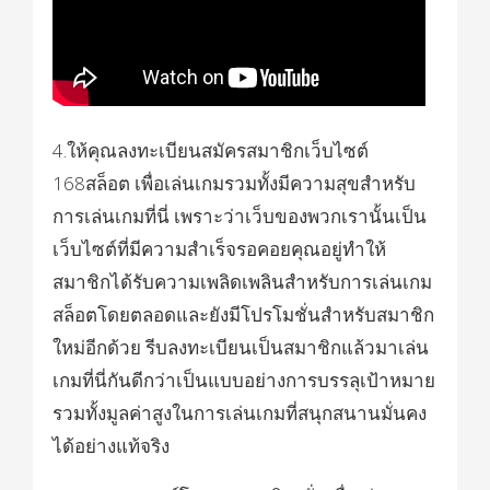
4.ให้คุณลงทะเบียนสมัครสมาชิกเว็บไซต์
168สล็อต เพื่อเล่นเกมรวมทั้งมีความสุขสำหรับ
การเล่นเกมที่นี่ เพราะว่าเว็บของพวกเรานั้นเป็น
เว็บไซต์ที่มีความสำเร็จรอคอยคุณอยู่ทำให้
สมาชิกได้รับความเพลิดเพลินสำหรับการเล่นเกม
สล็อตโดยตลอดและยังมีโปรโมชั่นสำหรับสมาชิก
ใหม่อีกด้วย รีบลงทะเบียนเป็นสมาชิกแล้วมาเล่น
เกมที่นี่กันดีกว่าเป็นแบบอย่างการบรรลุเป้าหมาย
รวมทั้งมูลค่าสูงในการเล่นเกมที่สนุกสนานมั่นคง
ได้อย่างแท้จริง