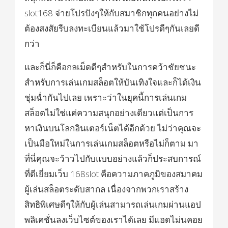
slot168 จ่ายโปรปังๆให้กับสมาชิกทุกคนอย่างไม่
ต้องสงสัยรีบลงทะเบียนแล้วมาใช้โปรดีๆกันเลยดี
กว่า
และก็นี่ก็คือกลเม็ดดีๆสำหรับในการคว้าชัยชนะ
สำหรับการเล่นเกมสล็อตให้บันเทิงใจและก็ได้เงิน
ชุ่มฉ่ำกันไปเลย เพราะว่าในยุคนี้การเล่นเกม
สล็อตไม่ใช่แค่ความสนุกอย่างเดียวแต่เป็นการ
หาเงินบนโลกอินเตอร์เน็ตได้อีกด้วย ไม่ว่าคุณจะ
เป็นมือใหม่ในการเล่นเกมสล็อตหรือไม่ก็ตาม มา
ที่นี่คุณจะว้าวไปกับแบบอย่างแล้วก็ประสบการณ์
ที่ดีเยี่ยมเว็บ 168slot คือความภาคภูมิของสมาคม
ผู้เล่นสล็อตระดับสากล เนื่องจากพวกเราสร้าง
สิทธิพิเศษดีๆให้กับผู้เล่นสามารถเล่นเกมผ่านแอป
พลิเคชั่นลงเว็บไซต์ของเราได้เลย มีแอดไม่นคอย