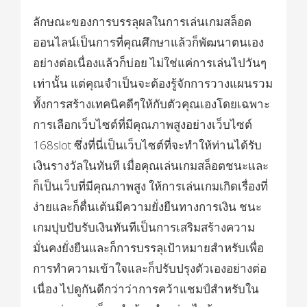
ลักษณะของการบรรลุผลในการเล่นเกมสล็อต
ออนไลน์เป็นการที่คุณศึกษาแล้วก็พัฒนาตนเอง
อย่างต่อเนื่องแล้วก็บ่อย ไม่ใช่แค่การเล่นไปวันๆ
เท่านั้น แต่คุณจำเป็นจะต้องรู้จักการวางแผนรวม
ทั้งการสร้างเทคนิคดีๆให้กับตัวคุณเองโดยเฉพาะ
การเลือกเว็บไซต์ที่มีคุณภาพสูงอย่างเว็บไซต์
168slot ซึ่งที่นี่เป็นเว็บไซต์ที่จะทำให้ท่านได้รับ
เงินรางวัลในทันที เมื่อคุณเล่นเกมสล็อตชนะและ
ก็เป็นเว็บที่มีคุณภาพสูง ให้การเล่นเกมเกิดเรื่องที่
ง่ายและก็ตื่นเต้นมีความยั่งยืนทางการเงิน ชนะ
เกมปุบปับรับเงินทันทีเป็นการเสริมสร้างความ
มั่นคงยั่งยืนและก็การบรรลุเป้าหมายสำหรับเพื่อ
การทำความเข้าใจและก็ปรับปรุงตัวเองอย่างต่อ
เนื่อง ไปดูกันดีกว่าว่าการคว้าแชมป์สำหรับใน