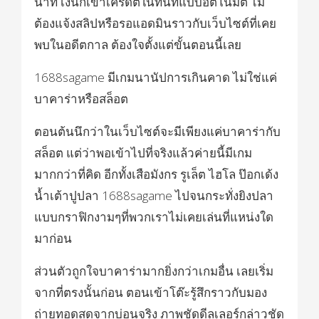
นาที เงินก็เข้าเครดิตในทันทีแบบอัตโนมัติ ไม่
ต้องแจ้งสลิปหรือรอแอดมินราวกับเว็บไซต์ที่เคย
พบในอดีตกาล ต้องใจตั้งแต่ขั้นตอนนี้เลย
1688sagame มีเกมนานัปการเกินคาด ไม่ใช่แค่
บาคาร่าหรือสล็อต
ตอนต้นนึกว่าในเว็บไซต์จะมีเพียงแค่บาคาร่ากับ
สล็อต แต่ว่าพอเข้าไปที่จริงแล้วค่ายนี้มีเกม
มากกว่าที่คิด อีกทั้งเสือมังกร รูเล็ต ไฮโล ป๊อกเด้ง
น้ำเต้าปูปลา 1688sagame ไปจนกระทั่งยิงปลา
แบบกราฟิกงามๆที่พวกเราไม่เคยเล่นที่แหน่งใด
มาก่อน
ส่วนตัวถูกใจบาคาร่ามากยิ่งกว่าเกมอื่น เลยเริ่ม
จากที่ตรงนั้นก่อน ตอนเข้าโต๊ะรู้สึกราวกับมอง
ถ่ายทอดสดจากบ่อนจริง ภาพชัดดีลเลอร์กล่าวชัด