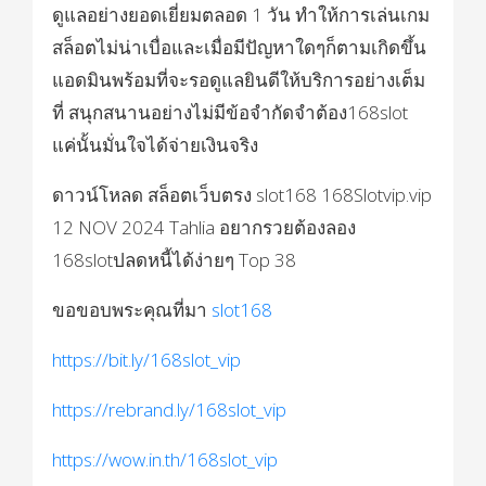
ดูแลอย่างยอดเยี่ยมตลอด 1 วัน ทำให้การเล่นเกม
สล็อตไม่น่าเบื่อและเมื่อมีปัญหาใดๆก็ตามเกิดขึ้น
แอดมินพร้อมที่จะรอดูแลยินดีให้บริการอย่างเต็ม
ที่ สนุกสนานอย่างไม่มีข้อจำกัดจำต้อง168slot
แค่นั้นมั่นใจได้จ่ายเงินจริง
ดาวน์โหลด สล็อตเว็บตรง slot168 168Slotvip.vip
12 NOV 2024 Tahlia อยากรวยต้องลอง
168slotปลดหนี้ได้ง่ายๆ Top 38
ขอขอบพระคุณที่มา
slot168
https://bit.ly/168slot_vip
https://rebrand.ly/168slot_vip
https://wow.in.th/168slot_vip