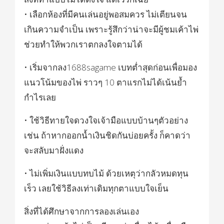
• เลือกห้องที่มีคนเล่นอยู่พอสมควร ไม่เตียนจน
เกินความจำเป็น เพราะรู้สึกว่าน่าจะมีผู้ชมเค้าไพ่
ช่วยทำให้พวกเราตกลงใจตามได้
• เริ่มจากลง1688sagame เบทต่ำสุดก่อนเพื่อมอง
แนวโน้มของไพ่ ราวๆ 10 ตาแรกไม่ได้เน้นย้ำ
กำไรเลย
• ใช้วิธีทายใจดวงใจเจ้ามือแบบบ้านๆตัวอย่าง
เช่น ถ้าหากออกน้ำเงินชิดกันบ่อยครั้ง ก็คาดว่า
จะสลับมาฝั่งแดง
• ไม่เพิ่มเงินแบบทบไม้ ด้วยเหตุว่ากลัวหมดทุน
เร็ว เลยใช้วิธีลงเท่าเดิมทุกตาแบบใจเย็น
สิ่งที่ได้ศึกษาจากการลองเล่นเอง