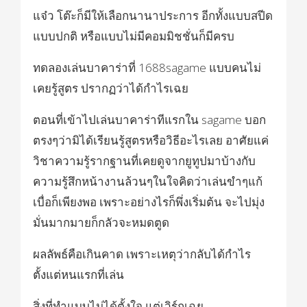
แจ๋ว โต๊ะก็มีให้เลือกนานาประการ อีกทั้งแบบสปีด
แบบปกติ หรือแบบไม่มีคอมมิชชั่นก็มีครบ
ทดลองเล่นบาคาร่าที่ 1688sagame แบบคนไม่
เคยรู้สูตร ปรากฏว่าได้กำไรเฉย
ตอนที่เข้าไปเล่นบาคาร่าทีแรกใน sagame บอก
ตรงๆว่ามิได้เรียนรู้สูตรหรือวิธีอะไรเลย อาศัยแค่
วิชาความรู้รากฐานที่เคยดูจากยูทูปมาบ้างกับ
ความรู้สึกหน้างานล้วนๆในใจคิดว่าเล่นขำๆแก้
เบื่อก็เพียงพอ เพราะอย่างไรก็พึ่งเริ่มต้น จะไปมุ่ง
มั่นมากมายก็กลัวจะหมดตูด
ผลลัพธ์คือเกินคาด เพราะเหตุว่ากลับได้กำไร
ตั้งแต่หนแรกที่เล่น
สิ่งที่ทำแบบไม่ได้ตั้งใจ แต่เวิร์กเฉย