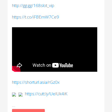
http://gg.gg/168slot_vip
https://t.co/iFBEmW7Ce9
https://shorturl.asia/rGz0x
https://cutt.ly/UeIUk4iK
…