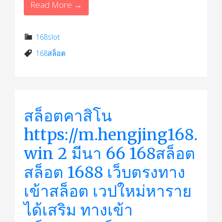
Read More →
168slot
168สล็อต
สล็อตคาสิโน
https://m.hengjing168.
win 2 มีนา 66 168สล็อต
สล็อต 1688 เว็บตรงทาง
เข้าสล็อต เวปใหม่หาราย
ได้เสริม ทางเข้า