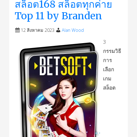
สล็อต168 สล็อตทุกค่าย
Top 11 by Branden
12 สิงหาคม 2023
Alan Wood
3
กรรมวิธี
การ
เลือก
เกม
สล็อต