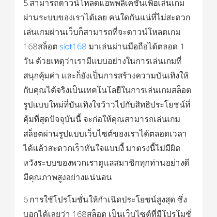
5.สามารถดาวน์โหลดแอพพลิเคชั่นเพื่อเล่นเกม
ผ่านระบบของเราได้เลย คนใดกันแน่ที่ไม่สะดวก
เล่นเกมผ่านเว็บก็สามารถที่จะดาวน์โหลดเกม
168สล็อต
slot168
มาเล่นผ่านมือถือได้ตลอด 1
วัน ด้วยเหตุว่าเรามีแบบอย่างในการเล่นเกมที่
สนุกคุ้มค่า และก็ยังเป็นการสร้างความบันเทิงให้
กับคุณได้จริงเป็นเทคโนโลยีในการเล่นเกมสล็อต
รูปแบบใหม่ที่บันเทิงใจว้าวไปกับสิทธิประโยชน์ที่
คุ้มที่สุดปัจจุบันนี้ จะก่อให้คุณสามารถเล่นเกม
สล็อตผ่านรูปแบบเว็บไซต์ของเราได้ตลอดเวลา
ได้แล้วสะดวกเร็วทันใจแบบงี้ มาตรงนี้ไม่มีผิด
หวังระบบของพวกเราดูแลสมาชิกทุกท่านอย่างดี
มีคุณภาพสูงอย่างแน่นอน
6.การใช้โปรโมชั่นให้กำเนิดประโยชน์สูงสุด ซึ่ง
บอกได้เลยว่า 168สล็อต เป็นเว็บไซต์ที่มีโปรโมชั่