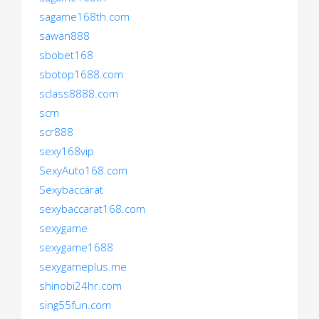
sagame168th.com
sawan888
sbobet168
sbotop1688.com
sclass8888.com
scm
scr888
sexy168vip
SexyAuto168.com
Sexybaccarat
sexybaccarat168.com
sexygame
sexygame1688
sexygameplus.me
shinobi24hr.com
sing55fun.com