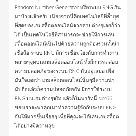
Random Number Generator หรือระบบ RNG กัน
มาบ้างแล้วครับ เนื่องจากนี่คือเทคโนโลยีที่ล้ำยุค
ที่สุดของเกมสล็อตออนไลน์จากค่ายต่างๆเลยก็ว่า
ได้ เป็นเทคโนโลยีที่สามารถจะช่วยให้การเล่น
สล็อตออนไลน์เป็นไปด้วยความถูกต้องรวมทั้งน่า
เชื่อถือ ระบบ RNG มีการเชื่อมโยงกับการทำงาน
หลายๆจุดบนเกมสล็อตออนไลน์ ทั้งมีการทดสอบ
ความปลอดภัยของระบบ RNG กันอยู่เสมอ เพื่อ
มั่นใจเลยว่า เกมสล็อตออนไลน์นั้นๆมีความน่า
นับถือแล้วก็ความปลอดภัยจริง มีการใช้ระบบ
RNG บนเกมต่างๆจริง แล้วก็ในพาร์ทนี้ slot66
ของเราจะพาคุณมาทำความรู้จักกับระบบ RNG
กันให้มากขึ้นเรื่อยๆ เพื่อที่คุณจะได้เล่นเกมสล็อต
ได้อย่างมีความสุข