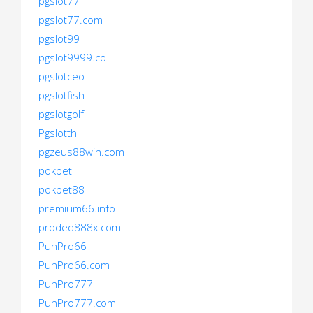
pgslot77
pgslot77.com
pgslot99
pgslot9999.co
pgslotceo
pgslotfish
pgslotgolf
Pgslotth
pgzeus88win.com
pokbet
pokbet88
premium66.info
proded888x.com
PunPro66
PunPro66.com
PunPro777
PunPro777.com