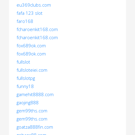
eu369clubs.com
fafa 123 slot
faro168
fcharoenkit168.com
fcharoenkit168.com
fox689ok.com
fox689ok.com
fullslot
fullsloteiei.com
fullslotpg
funny18
gamehit8888.com
gaojing888
gem99ths.com
gem99ths.com
goatza888fin.com