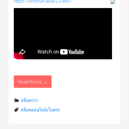
https://shorturl.asia/LZMkU
…
Read More →
สล็อต666
สล็อตออนไลน์เว็บตรง