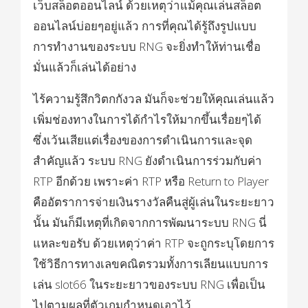
เว็บสล็อตออนไลน์ ด้วยเหตุว่าแม้คุณเล่นสล็อต
ออนไลน์บ่อยๆอยู่แล้ว การที่คุณได้รู้ถึงรูปแบบ
การทำงานของระบบ RNG จะยิ่งทำให้ท่านเชื่อ
มั่นแล้วก็เล่นได้อย่าง
ไร้ความรู้สึกวิตกกังวล มันก็จะช่วยให้คุณเล่นแล้ว
เพิ่มช่องทางในการได้กำไรให้มากขึ้นเรื่อยๆได้
ซึ่งเว้นเสียแต่เรื่องของการดำเนินการและจุด
สำคัญแล้ว ระบบ RNG ยังดำเนินการร่วมกับค่า
RTP อีกด้วย เพราะค่า RTP หรือ Return to Player
คืออัตราการจ่ายเงินรางวัลคืนสู่ผู้เล่นในระยะยาว
นั้น มันก็มีเหตุที่เกิดจากการพัฒนาระบบ RNG นี่
แหละขอรับ ด้วยเหตุว่าค่า RTP จะถูกระบุโดยการ
ใช้วิธีการทางเลขคณิตรวมทั้งการเลียนแบบการ
เล่น slot66 ในระยะยาวของระบบ RNG เพื่อเป็น
ไปตามผลที่ตัวเกมกำหนดเอาไว้