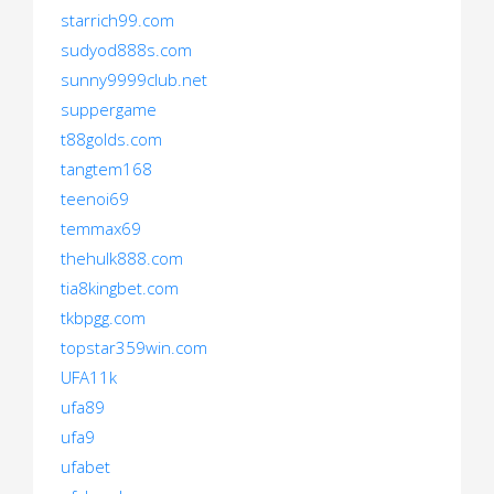
starrich99.com
sudyod888s.com
sunny9999club.net
suppergame
t88golds.com
tangtem168
teenoi69
temmax69
thehulk888.com
tia8kingbet.com
tkbpgg.com
topstar359win.com
UFA11k
ufa89
ufa9
ufabet