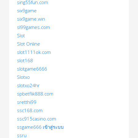
sing55fun.com
six9game
six9game.win
sl99games.com
Slot
Slot Online
slot1111ok.com
slot168
slotgame6666
Slotxo
slotxo24hr
spbetflik888.com
sretthi99
ssc168.com
ssc915casino.com
ssgame666 เข้าสู่ระบบ
ssru