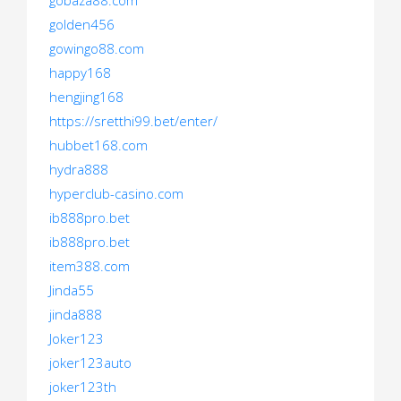
gobaza88.com
golden456
gowingo88.com
happy168
hengjing168
https://sretthi99.bet/enter/
hubbet168.com
hydra888
hyperclub-casino.com
ib888pro.bet
ib888pro.bet
item388.com
Jinda55
jinda888
Joker123
joker123auto
joker123th