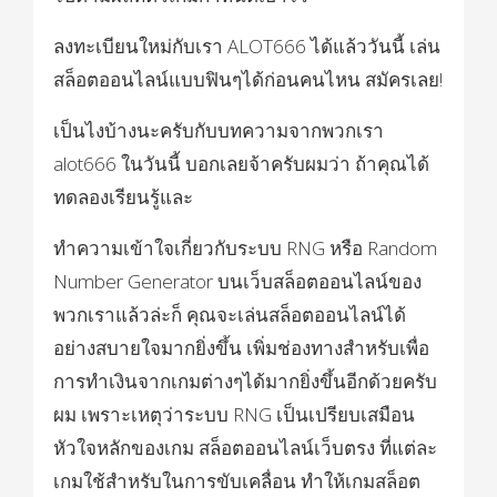
ลงทะเบียนใหม่กับเรา ALOT666 ได้แล้ววันนี้ เล่น
สล็อตออนไลน์แบบฟินๆได้ก่อนคนไหน สมัครเลย!
เป็นไงบ้างนะครับกับบทความจากพวกเรา
alot666 ในวันนี้ บอกเลยจ้าครับผมว่า ถ้าคุณได้
ทดลองเรียนรู้และ
ทำความเข้าใจเกี่ยวกับระบบ RNG หรือ Random
Number Generator บนเว็บสล็อตออนไลน์ของ
พวกเราแล้วล่ะก็ คุณจะเล่นสล็อตออนไลน์ได้
อย่างสบายใจมากยิ่งขึ้น เพิ่มช่องทางสำหรับเพื่อ
การทำเงินจากเกมต่างๆได้มากยิ่งขึ้นอีกด้วยครับ
ผม เพราะเหตุว่าระบบ RNG เป็นเปรียบเสมือน
หัวใจหลักของเกม สล็อตออนไลน์เว็บตรง ที่แต่ละ
เกมใช้สำหรับในการขับเคลื่อน ทำให้เกมสล็อต