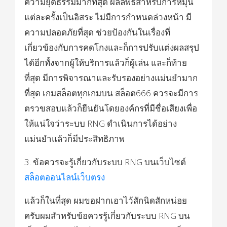
ความยุติธรรมมากที่สุด ผลลัพธ์สำหรับการหมุน
แต่ละครั้งเป็นอิสระ ไม่มีการกำหนดล่วงหน้า มี
ความปลอดภัยที่สุด ช่วยป้องกันในเรื่องที่
เกี่ยวข้องกับการคดโกงและก็การปรับแต่งผลสรุป
ได้อีกทั้งจากผู้ให้บริการแล้วก็ผู้เล่น และก็ท้าย
ที่สุด มีการพิจารณาและรับรองอย่างแม่นยำมาก
ที่สุด เกมสล็อตทุกเกมบน สล็อต666 ควรจะมีการ
ตรวขสอบแล้วก็ยืนยันโดยองค์กรที่มีชื่อเสียงเพื่อ
ให้แน่ใจว่าระบบ RNG ดำเนินการได้อย่าง
แม่นยำแล้วก็มีประสิทธิภาพ
3. ข้อควรจะรู้เกี่ยวกับระบบ RNG บนเว็บไซต์
สล็อตออนไลน์เว็บตรง
แล้วก็ในที่สุด ผมขอฝากเอาไว้สักนิดสักหน่อย
ครับผมสำหรับข้อควรรู้เกี่ยวกับระบบ RNG บน