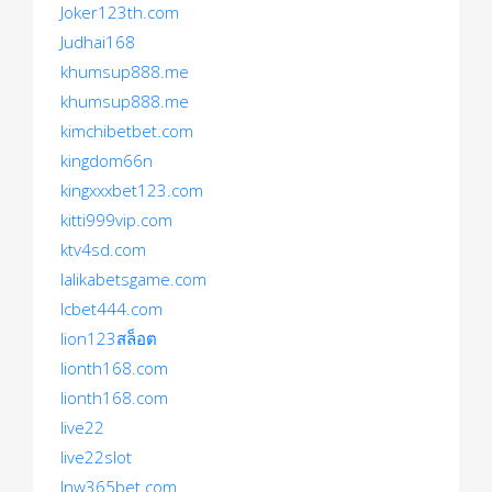
Joker123th.com
Judhai168
khumsup888.me
khumsup888.me
kimchibetbet.com
kingdom66n
kingxxxbet123.com
kitti999vip.com
ktv4sd.com
lalikabetsgame.com
lcbet444.com
lion123สล็อต
lionth168.com
lionth168.com
live22
live22slot
lnw365bet.com