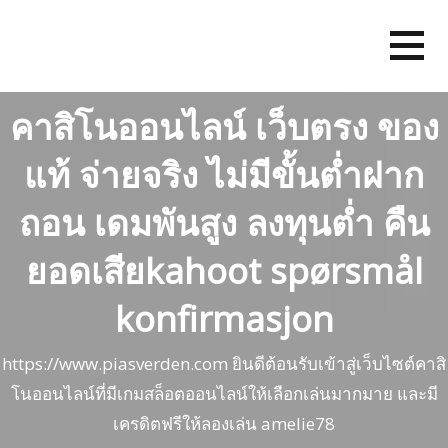
Skip
to
content
คาสิโนออนไลน์ เว็บตรง ของ
แท้ จ่ายจริง ไม่มีขั้นต่ำฝาก
ถอน เดมพันสูง ลงทุนต่ำ คืน
ยอดเสียkahoot spørsmål
konfirmasjon
https://www.piasverden.com ยินดีต้อนรับเข้าสู่เว็บไซต์คาสิ
โนออนไลน์ที่มีเกมสล็อตออนไลน์ให้เลือกเล่นมากมาย และมี
เครดิตฟรีให้ลองเล่น amelie78