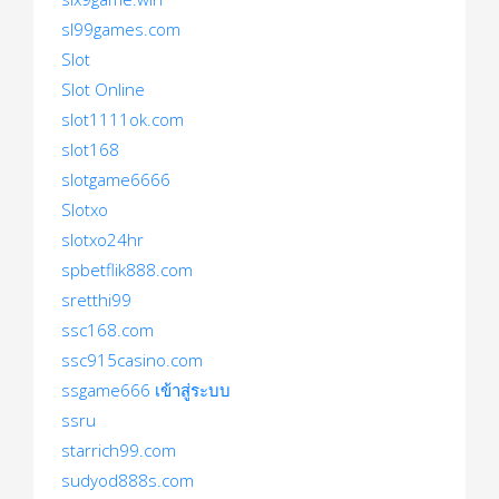
sl99games.com
Slot
Slot Online
slot1111ok.com
slot168
slotgame6666
Slotxo
slotxo24hr
spbetflik888.com
sretthi99
ssc168.com
ssc915casino.com
ssgame666 เข้าสู่ระบบ
ssru
starrich99.com
sudyod888s.com