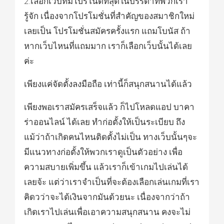
2.เลือกเว็บที่มีโปรโนดีที่สุดในบรรดาที่พวกเรา
รู้จัก เนื่องจากโปรโมชั่นที่สำคัญของสมาชิกใหม่
เลยเป็น โปรโมชั่นสมัครครั้งแรก แถมโบนัส ถ้า
หากเว็บไหนที่แถมมาก เราก็เลือกเว็บนั้นได้เลย
ค่ะ
เพียงแค่จัดตั้งลงมือถือ เท่านี้ก็สนุกสนานได้แล้ว
เพียงพอเราสมัครเสร็จแล้ว ก็ไปโหลดแอป บาคา
ร่าออนไลน์ ได้เลย ทำก่อตั้งให้เป็นระเบียบ ถึง
แม้ว่าถ้าเกิดคนไหนติดตั้งไม่เป็น ทางเว็บนั้นๆจะ
มีแนวทางก่อตั้งให้พวกเราดูเป็นตัวอย่าง เพื่อ
ความสบายเพิ่มขึ้น แล้วเราก็เข้าเกมไปเล่นได้
เลยจ้ะ แต่ว่าเราจำเป็นที่จะต้องเลือกเล่นเกมที่เรา
คิดวว่าจะได้เงินจากมันด้วยนะ เนื่องจากว่าถ้า
เกิดเราไปเล่นเพื่อเอาความสนุกสนาน คงจะไม่