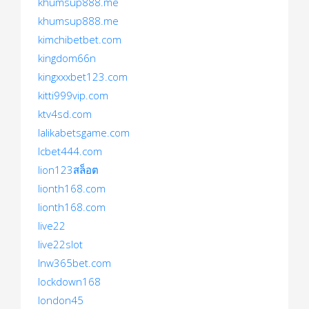
khumsup888.me
khumsup888.me
kimchibetbet.com
kingdom66n
kingxxxbet123.com
kitti999vip.com
ktv4sd.com
lalikabetsgame.com
lcbet444.com
lion123สล็อต
lionth168.com
lionth168.com
live22
live22slot
lnw365bet.com
lockdown168
london45