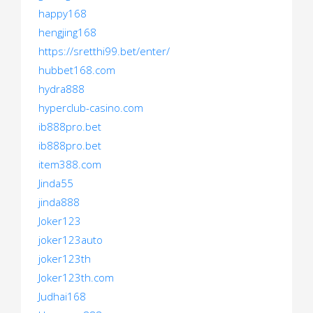
happy168
hengjing168
https://sretthi99.bet/enter/
hubbet168.com
hydra888
hyperclub-casino.com
ib888pro.bet
ib888pro.bet
item388.com
Jinda55
jinda888
Joker123
joker123auto
joker123th
Joker123th.com
Judhai168