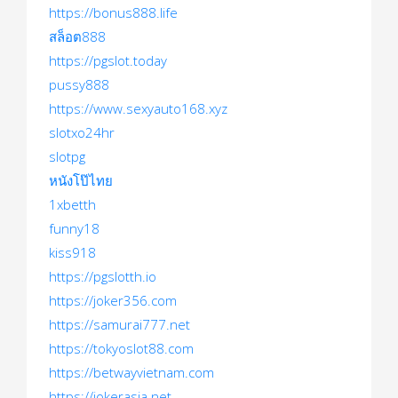
https://bonus888.life
สล็อต888
https://pgslot.today
pussy888
https://www.sexyauto168.xyz
slotxo24hr
slotpg
หนังโป๊ไทย
1xbetth
funny18
kiss918
https://pgslotth.io
https://joker356.com
https://samurai777.net
https://tokyoslot88.com
https://betwayvietnam.com
https://jokerasia.net