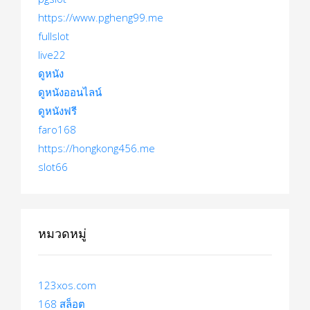
https://www.pgheng99.me
fullslot
live22
ดูหนัง
ดูหนังออนไลน์
ดูหนังฟรี
faro168
https://hongkong456.me
slot66
หมวดหมู่
123xos.com
168 สล็อต