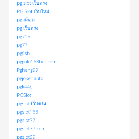
pg slot เว็บตรง
PG Slot เว็บใหม่
pg สล็อต
pg เว็บตรง
pg718
pg77
pgfish
pggold168bet.com
Pgheng99
pgjoker auto
pgk44b
PGSlot
pgslot เว็บตรง
pgslot168
pgslot77
pgslot77.com
pgslot99