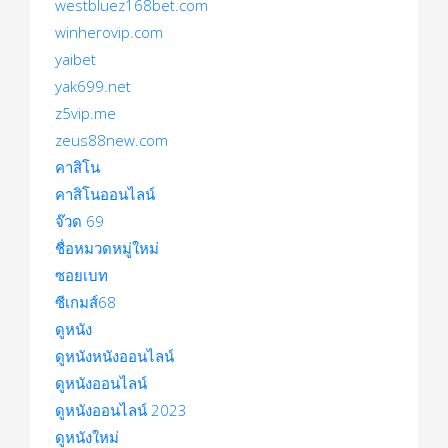
westbluez168bet.com
winherovip.com
yaibet
yak699.net
z5vip.me
zeus88new.com
คาสิโน
คาสิโนออนไลน์
จ๊วด 69
ชื่อหมวดหมู่ใหม่
ซอยเบท
ซีเกมส์68
ดูหนัง
ดูหนังหนังออนไลน์
ดูหนังออนไลน์
ดูหนังออนไลน์ 2023
ดูหนังใหม่