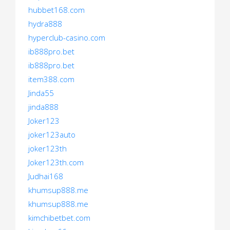
hubbet168.com
hydra888
hyperclub-casino.com
ib888pro.bet
ib888pro.bet
item388.com
Jinda55
jinda888
Joker123
joker123auto
joker123th
Joker123th.com
Judhai168
khumsup888.me
khumsup888.me
kimchibetbet.com