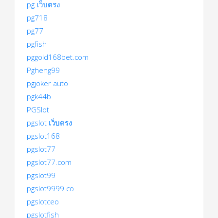
pg เว็บตรง
pg718
pg77
pgfish
pggold168bet.com
Pgheng99
pgjoker auto
pgk44b
PGSlot
pgslot เว็บตรง
pgslot168
pgslot77
pgslot77.com
pgslot99
pgslot9999.co
pgslotceo
pgslotfish