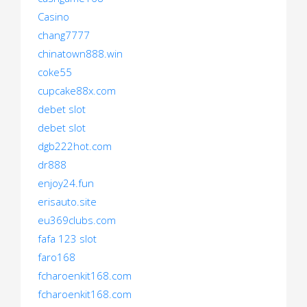
Casino
chang7777
chinatown888.win
coke55
cupcake88x.com
debet slot
debet slot
dgb222hot.com
dr888
enjoy24.fun
erisauto.site
eu369clubs.com
fafa 123 slot
faro168
fcharoenkit168.com
fcharoenkit168.com