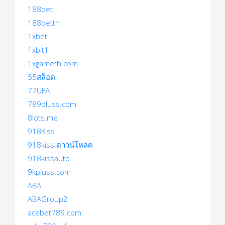
188bet
188betth
1xbet
1xbit1
1xgameth.com
55สล็อต
77UFA
789pluss.com
8lots.me
918Kiss
918kiss ดาวน์โหลด
918kissauto
9kpluss.com
ABA
ABAGroup2
acebet789.com