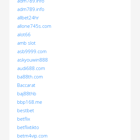
adm789.info
adm789.info
allbet24hr
allone745s.com
alot66
amb slot
asb9999.com
askyouwin888
audi688.com
ba88th.com
Baccarat
baj88thb
bbp168.me
bestbet
betflix
betflixtikto
betm4vip.com