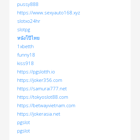
pussy888
https://www.sexyauto168.xyz
slotxo24hr
slotpg
หนังโป๊ไทย
1xbetth
funny18
kiss918
https://pgslotth.io
https://joker356.com
https://samurai777.net
https://tokyoslot88.com
https://betwayvietnam.com
https://jokerasia.net
pgslot
pgslot