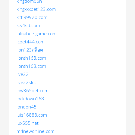
kingdom66n
kingxxxbet123.com
kitti999vip.com
ktv4sd.com
lalikabetsgame.com
lcbet444.com
lion123สล็อต
lionth168.com
lionth168.com
live22
live22slot
lnw365bet.com
lockdown168
london45
luis16888.com
lux555.net
m4newonline.com