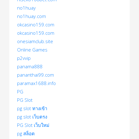
no1huay
no1huay.com
okcasino159.com
okcasino159.com
onesiamclub.site
Online Games
p2vvip
panama888
pananthai99.com
paramax1688.info
PG
PG Slot
pg slot ทางเข้า
pg slot เว็บตรง
PG Slot เว็บใหม่
pg สล็อต