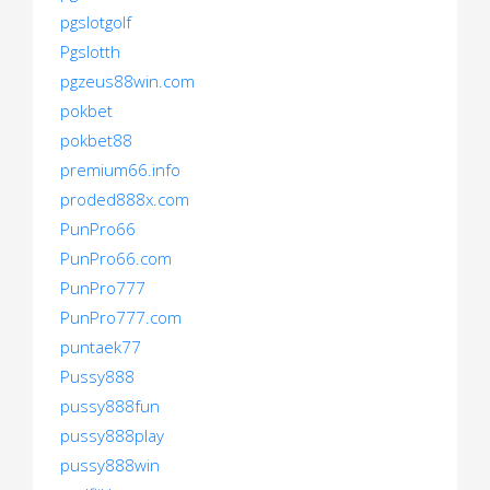
pgslotgolf
Pgslotth
pgzeus88win.com
pokbet
pokbet88
premium66.info
proded888x.com
PunPro66
PunPro66.com
PunPro777
PunPro777.com
puntaek77
Pussy888
pussy888fun
pussy888play
pussy888win