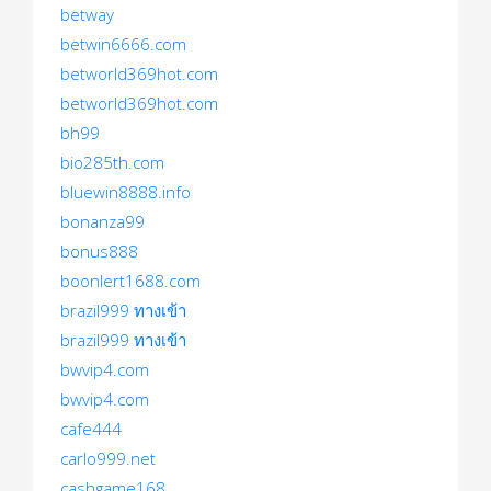
betway
betwin6666.com
betworld369hot.com
betworld369hot.com
bh99
bio285th.com
bluewin8888.info
bonanza99
bonus888
boonlert1688.com
brazil999 ทางเข้า
brazil999 ทางเข้า
bwvip4.com
bwvip4.com
cafe444
carlo999.net
cashgame168