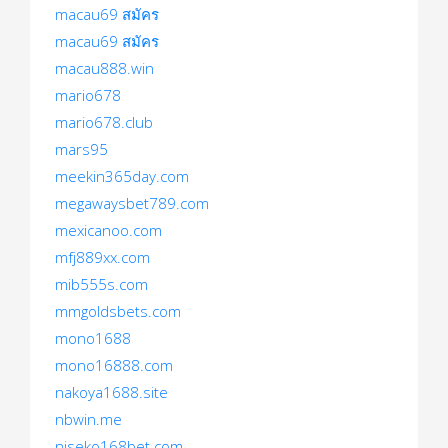
macau69 สมัคร
macau69 สมัคร
macau888.win
mario678
mario678.club
mars95
meekin365day.com
megawaysbet789.com
mexicanoo.com
mfj889xx.com
mib555s.com
mmgoldsbets.com
mono1688
mono16888.com
nakoya1688.site
nbwin.me
niseko168bet.com