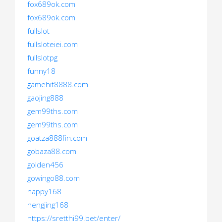
fox689ok.com
fox689ok.com
fullslot
fullsloteiei.com
fullslotpg
funny18
gamehit8888.com
gaojing888
gem99ths.com
gem99ths.com
goatza888fin.com
gobaza88.com
golden456
gowingo88.com
happy168
hengjing168
https://sretthi99.bet/enter/