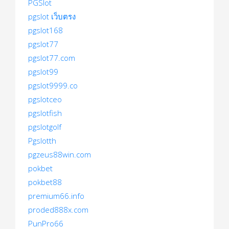
PGSlot
pgslot เว็บตรง
pgslot168
pgslot77
pgslot77.com
pgslot99
pgslot9999.co
pgslotceo
pgslotfish
pgslotgolf
Pgslotth
pgzeus88win.com
pokbet
pokbet88
premium66.info
proded888x.com
PunPro66