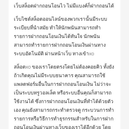
เว็บสล็อตฝากถอนโอนไว ไม่มีแบงค์ก็ฝากถอนได้
เว็บไซต์สล็อตออนไลน์ของพวกเรานั้นมีระบบ
ระเบียบที่นำสมัย ทำให้นักพนันสามารถทำ
รายการฝากถอนโอนเงินได้ทันใจ นักพนัน
สามารถทำรายการฝากถอนโอนเงินผ่านทาง
ระบบอัตโนมัติ ผ่านหน้าเว็บ ทางเข้าxo
สล็อตxo ของเราโดยตรงโดยไม่ต้องคอยคิว ทั้งยัง
ถ้าเกิดคุณไม่มีระบบธนาคาร คุณสามารถใช้
แพลตฟอร์มอื่นในการฝากถอนโอนเงิน ไม่ว่าจะ
เป็นระบบทรูวอลเล็ต หรือระบบอื่นคุณก็สามารถ
ใช้งานได้ ซึ่งการฝากถอนโอนเงินที่ทำได้ด้วยตัว
เอง คุณยังสามารถกระทำตรวจดู กระบวนการทำ
รายการหรือวิธีการทำธุรกรรมสำหรับในการฝาก
ถอนโอนเงินผ่านทางเว็บของเราได้อีกด้วย โดย