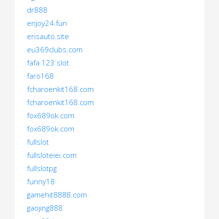
dr888
enjoy24.fun
erisauto.site
eu369clubs.com
fafa 123 slot
faro168
fcharoenkit168.com
fcharoenkit168.com
fox689ok.com
fox689ok.com
fullslot
fullsloteiei.com
fullslotpg
funny18
gamehit8888.com
gaojing888