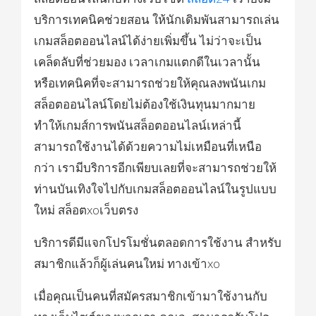
บริการเทคนิคช่วยสอน ให้นักเดิมพันสามารถเล่น
เกมสล็อตออนไลน์ได้ง่ายเพิ่มขึ้น ไม่ว่าจะเป็น
เคล็ดลับที่ช่วยมอง เวลาเกมแตกดีในเวลานั้น
หรือเทคนิคที่จะสามารถช่วยให้คุณลงพนันเกม
สล็อตออนไลน์โดยไม่ต้องใช้เงินทุนมากมาย
ทำให้เกมส์การพนันสล็อตออนไลน์เหล่านี้
สามารถใช้งานได้ด้วยความไม่เหมือนที่เหนือ
กว่า เรามีบริการอีกเพียบเลยที่จะสามารถช่วยให้
ท่านบันเทิงใจไปกับเกมสล็อตออนไลน์ในรูปแบบ
ใหม่ สล็อตxoเว็บตรง
บริการดีมีแจกโปรโมชั่นตลอดการใช้งาน สำหรับ
สมาชิกแล้วก็ผู้เล่นคนใหม่ ทางเข้าxo
เมื่อคุณเป็นคนที่สมัครสมาชิกเข้ามาใช้งานกับ