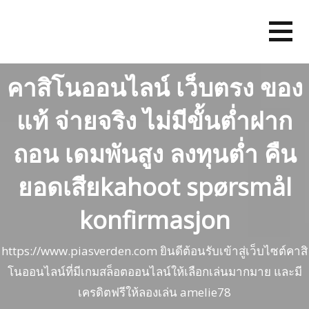
Skip
to
content
คาสิโนออนไลน์ เว็บตรง ของ
แท้ จ่ายจริง ไม่มีขั้นต่ำฝาก
ถอน เดมพันสูง ลงทุนต่ำ คืน
ยอดเสียkahoot spørsmål
konfirmasjon
https://www.piasverden.com ยินดีต้อนรับเข้าสู่เว็บไซต์คาสิ
โนออนไลน์ที่มีเกมสล็อตออนไลน์ให้เลือกเล่นมากมาย และมี
เครดิตฟรีให้ลองเล่น amelie78