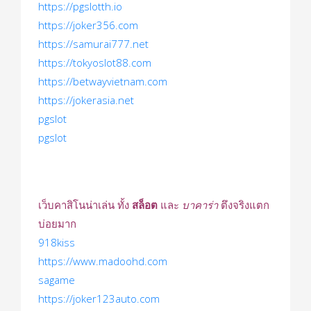
https://pgslotth.io
https://joker356.com
https://samurai777.net
https://tokyoslot88.com
https://betwayvietnam.com
https://jokerasia.net
pgslot
pgslot
เว็บคาสิโนน่าเล่น ทั้ง
สล็อต
และ
บาคาร่า
ตึงจริงแตก
บ่อยมาก
918kiss
https://www.madoohd.com
sagame
https://joker123auto.com