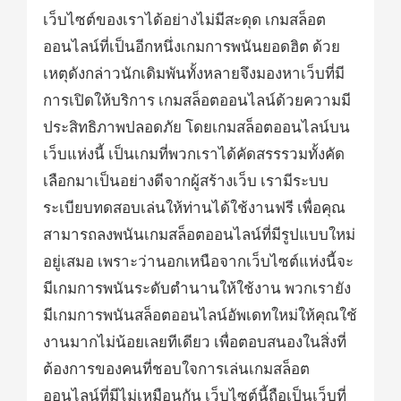
เว็บไซต์ของเราได้อย่างไม่มีสะดุด เกมสล็อต
ออนไลน์ที่เป็นอีกหนึ่งเกมการพนันยอดฮิต ด้วย
เหตุดังกล่าวนักเดิมพันทั้งหลายจึงมองหาเว็บที่มี
การเปิดให้บริการ เกมสล็อตออนไลน์ด้วยความมี
ประสิทธิภาพปลอดภัย โดยเกมสล็อตออนไลน์บน
เว็บแห่งนี้ เป็นเกมที่พวกเราได้คัดสรรรวมทั้งคัด
เลือกมาเป็นอย่างดีจากผู้สร้างเว็บ เรามีระบบ
ระเบียบทดสอบเล่นให้ท่านได้ใช้งานฟรี เพื่อคุณ
สามารถลงพนันเกมสล็อตออนไลน์ที่มีรูปแบบใหม่
อยู่เสมอ เพราะว่านอกเหนือจากเว็บไซต์แห่งนี้จะ
มีเกมการพนันระดับตำนานให้ใช้งาน พวกเรายัง
มีเกมการพนันสล็อตออนไลน์อัพเดทใหม่ให้คุณใช้
งานมากไม่น้อยเลยทีเดียว เพื่อตอบสนองในสิ่งที่
ต้องการของคนที่ชอบใจการเล่นเกมสล็อต
ออนไลน์ที่มีไม่เหมือนกัน เว็บไซต์นี้ถือเป็นเว็บที่