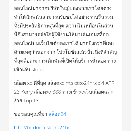
ออนไลน์มาจากบริษัทใหญ่ของพวกเราโดยตรง
ทำให้นักพนันสามารถรับชมได้อย่างราบรื่นรวม
ทั้งมีประสิทธิภาพสูงที่สุด ความไม่เหมือนในส่วน
นี้จึงสามารถล่อใจผู้ใช้งานให้มาเล่นเกมสล็อต
ออนไลน์บนเว็บไซต์ของเราได้ มากยิ่งกว่าที่เคย
ด้วยเหตุว่านอกจาก โปรโมชั่นแล้วนั้น สิ่งที่สำคัญ
ที่สุดคือเกมการเดิมพันที่เปิดให้บริการนั่นเอง ทาง
เข้าเล่น slotxo
สล็อต xo ดีที่สุด สล็อตxo m.slotxo24hr.co 4 APR
23 Kerry สล็อตxo 888 ทางเข้าxoเว็บสล็อตแตก
ง่าย Top 13
ขอขอบคุณที่มา
สล็อต24
http://bit.do/m-slotxo24hr