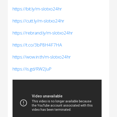
https://bit.ly/m-slotxo24hr
https://cutt.ly/m-slotxo24hr
https://rebrand.ly/m-slotxo24hr
https://t.co/3bP8H4F7HA
https://wow.in.th/m-slotxo24hr
https://is.gd/RW2JuP