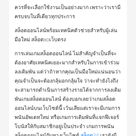
ควรที่จะเลือกใช้งานเป็นอย่างมาก เพราะว่าเรามี
ครบจบในที่เดียวทุกประการ
สล็อตออนไลน์พร้อมเทคนิคตัวช่วยสำหรับผู้เล่น
มือใหม่ สล็อตxoเว็บตรง
การเล่นเกมสล็อตออนไลน์ ไม่สำคัญจำเป็นที่จะ
ต้องอาศัยเทคนิคเยอะมากสำหรับในการเข้าร่วม
ลงเดิมพัน แต่ว่าถ้าหากคุณเป็นมือใหม่แน่นอนว่า
คุณจำเป็นจะต้องกลุ้มอกกลุ้มใจ ว่าจะทำยังไงถึง
จะสามารถดำเนินการสร้างรายได้จากการลงเดิม
พันเกมสล็อตออนไลน์ ต้องบอกเลยว่าเกมสล็อต
ออนไลน์บนเว็บไซต์นี้ เว้นเสียแต่เราจะมีเกมการ
พนันอัพเดทใหม่ หรือเกมการเดิมพันที่แจกฟีเจอร์
โบนัสให้กับสมาชิกอยู่เป็นประจำ เกมการพนัน
สล็อตออนไลน์กับทางเว็บไซต์
สล็อต24
เรายังมี