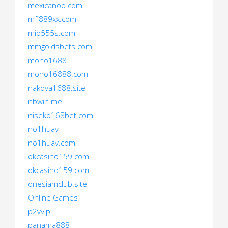
mexicanoo.com
mfj889xx.com
mib555s.com
mmgoldsbets.com
mono1688
mono16888.com
nakoya1688.site
nbwin.me
niseko168bet.com
no1huay
no1huay.com
okcasino159.com
okcasino159.com
onesiamclub.site
Online Games
p2vvip
panama888