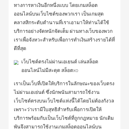
ทางการหาเงินอีกหนึ่งแบบ โดยเกมสล็อต
ออนไลน์บนเว็บไซต์ของพวกเรา เป็นเกมสุด
คลาสสิกระดับตำนานที่เราเอามาให้ท่านได้ใช้
บริการอย่างจัดหนักจัดเต็ม ผ่านทางเว็บของพวก
เราเพื่อจังหวะสำหรับเพื่อการทำเงินสร้างรายได้ที่
ดีที่สุด
เว็บไซต์ตรงไม่ผ่านเอเยนต์ เล่นสล็อต
ออนไลน์ไม่มีสะดุด สล็อตxo
เราเป็นเว็บที่เปิดให้บริการในลักษณะของเว็บตรง
ไม่ผ่านเอเย่นต์ ซึ่งนักพนันสามารถใช้งาน
เว็บไซต์ตรงบนเว็บไซต์แห่งนี้ได้โดยไม่ต้องกังวล
เพราะว่าเรามีใบสุทธิสำหรับเพื่อการเปิดให้
บริการพร้อมกับเป็นเว็บไซต์ที่ถูกกฎหมาย นักเดิม
พันจึงสามารถใช้งานเกมสล็อตออนไลน์บน