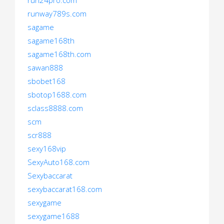
runway789s.com
sagame
sagame168th
sagame168th.com
sawan888
sbobet168
sbotop1688.com
sclass8888.com
scm
scr888
sexy168vip
SexyAuto168.com
Sexybaccarat
sexybaccarat168.com
sexygame
sexygame1688