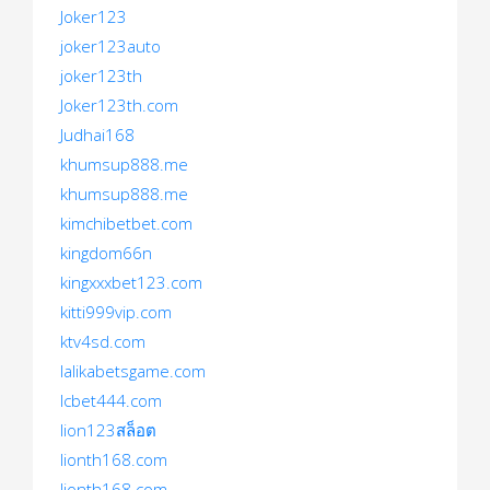
Joker123
joker123auto
joker123th
Joker123th.com
Judhai168
khumsup888.me
khumsup888.me
kimchibetbet.com
kingdom66n
kingxxxbet123.com
kitti999vip.com
ktv4sd.com
lalikabetsgame.com
lcbet444.com
lion123สล็อต
lionth168.com
lionth168.com