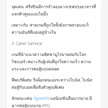
จุดเด่น: ฟรีสปินมีการจำลองฉากเชฟปรุงอาหารที่
แจกตัวคูณแบบไม่ยั้ง
เหมาะกับ: สายเกมที่ถูกใจทั้งยังภาพสวยและก็
ความมันส์ที่แฝงอยู่ข้างใน
3. Cyber Samurai
เกมที่นำแนวความคิดซามูไรมาผสมกับโลก
ไซเบอร์ เหมาะกับผู้เล่นที่ถูกใจความเร็ว ความ
แรง และการต่อสู้แบบตลอด
ฟีพบร์พิเศษ: รีลล็อกตนเองระหว่างโบนัส, โบนัส
ต่อสู้กับบอสเพื่อชิงตัวคูณพิเศษ
ลักษณะเด่น:
Pgslot99
แอนิเมชันลื่นมากมาย มี
ฉากต่อสู้แบบเกม RPG