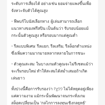
ระดับการเสี่ยงได้ อย่างเช่น ยอมจ่ายแพงขึ้นเพื่อ
จังหวะจับตัวได้คูณสูง
• ฟีพบร์โบนัสเลือกทาง: ผู้เล่นสามารถเลือก
แนวทางของฟรีสปิน เป็นต้นว่า รับรอบน้อยแม้
กระนั้นตัวคูณสูง หรือรอบมากแต่คูณต่ำ
• รีลแบบพิเศษ: รีลแยก, รีลเสริม, รีลล็อกตำแหน่ง
ซึ่งเพิ่มความมากมายหลากหลายในการชนะ
• ตัวคูณสะสม: ในบางเกมตัวคูณจะไม่รีเซตแม้ว่า
จะเริ่มรอบใหม่ ทำให้สะสมได้สม่ำเสมอถ้าเกิด
เล่นยาว
ทั้งปวงนี้คือการรับรองว่า Pg99 ไม่ได้หยุดอยู่เพียง
แค่ความงาม แม้กระนั้นพัฒนาจนกระทั่งเกม
สล็อตเปลี่ยนเป็น “กลไกการลงทุนเชิงกลยุทธ์”