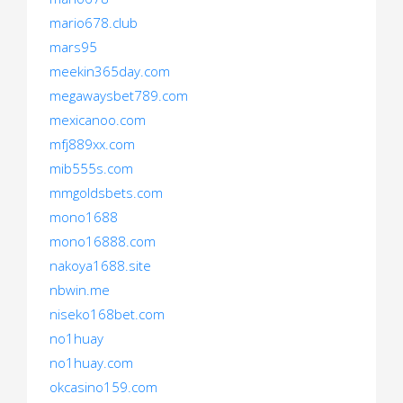
mario678.club
mars95
meekin365day.com
megawaysbet789.com
mexicanoo.com
mfj889xx.com
mib555s.com
mmgoldsbets.com
mono1688
mono16888.com
nakoya1688.site
nbwin.me
niseko168bet.com
no1huay
no1huay.com
okcasino159.com