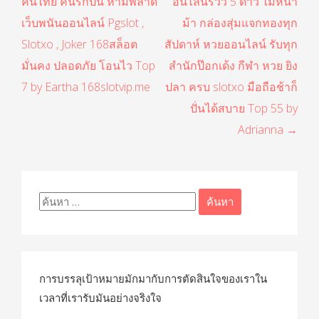
คนไทย คนรักปั่น ห้ามพลาด
อนไลน์รีวิว 5 ดาว ไม่หน้า
ะ
เว็บพนันออนไลน์ Pgslot ,
ม้า กล่องสุ่มแจกทองทุก
แ
Slotxo , Joker 168สล็อต
สัปดาห์ หวยออนไลน์ รับทุก
น
มั่นคง ปลอดภัย โอนไว Top
สำนักป๊อกเด้ง กีฬา หวย ยิง
7 by Eartha 168slotvip.me
ปลา ครบ slotxo มือถือช้าก็
ว
ปั่นได้สบาย Top 55 by
เ
Adrianna →
รื่
อ
ง
ค้นหา
สำหรับ:
การบรรลุเป้าหมายมักมากับการตัดสินใจของเราใน
เวลาที่เรารับมันอย่างจริงใจ