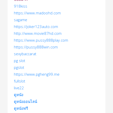
918kiss
https://www.madoohd.com
sagame
https://joker123auto.com
http://www.movie87hd.com
https://www.pussy888play.com
https://pussy888win.com
sexybaccarat
pg slot
pgslot
https://www.pgheng99.me
fullslot
live22
ดูหนัง
ดูหนังออนไลน์
ดูหนังฟรี