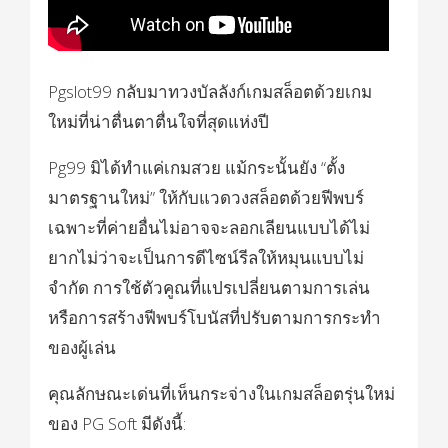
Pgslot99 กลับมาทวงบัลลังก์เกมสล็อตด้วยเกม
ใหม่ที่น่าตื่นตาตื่นใจที่สุดแห่งปี
Pg99 มิได้ทำแค่เกมสวย แม้กระนั้นยัง “ตั้ง
มาตรฐานใหม่” ให้กับแวดวงสล็อตด้วยฟีพบร์
เฉพาะที่ค่ายอื่นไม่อาจจะลอกเลียนแบบได้ไม่
ยากไม่ว่าจะเป็นการดีไซน์รีลให้หมุนแบบไม่
จำกัด การใช้ตัวคูณที่แปรเปลี่ยนตามการเล่น
หรือการสร้างฟีพบร์โบนัสที่ปรับตามการกระทำ
ของผู้เล่น
คุณลักษณะเด่นที่เห็นกระจ่างในเกมสล็อตรุ่นใหม่
ของ PG Soft มีดังนี้: