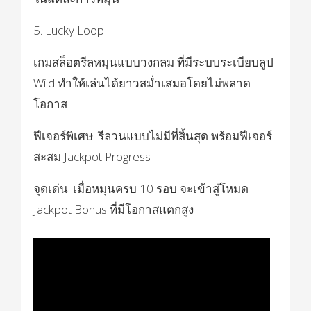
5. Lucky Loop
เกมสล็อตรีลหมุนแบบวงกลม ที่มีระบบระเบียบลูป
Wild ทำให้เล่นได้ยาวสม่ำเสมอโดยไม่พลาด
โอกาส
ฟีเจอร์พิเศษ: รีลวนแบบไม่มีที่สิ้นสุด พร้อมฟีเจอร์
สะสม Jackpot Progress
จุดเด่น: เมื่อหมุนครบ 10 รอบ จะเข้าสู่โหมด
Jackpot Bonus ที่มีโอกาสแตกสูง