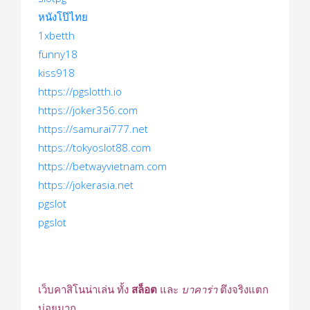
หนังโป๊ไทย
1xbetth
funny18
kiss918
https://pgslotth.io
https://joker356.com
https://samurai777.net
https://tokyoslot88.com
https://betwayvietnam.com
https://jokerasia.net
pgslot
pgslot
เว็บคาสิโนน่าเล่น ทั้ง
สล็อต
และ
บาคาร่า
ตึงจริงแตก
บ่อยมาก