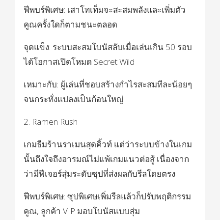
ฟีพบร์พิเศษ: เสาโทเท็มจะสะสมพลังและเพิ่มตัว
คูณครั้งใดก็ตามชนะตลอด
จุดแข็ง: ระบบสะสมโบนัสลับเมื่อเล่นเกิน 50 รอบ
ได้โอกาสเปิดโหมด Secret Wild
เหมาะกับ: ผู้เล่นที่ชอบสร้างกำไรสะสมทีละน้อยๆ
จนกระทั่งแปลงเป็นก้อนใหญ่
2. Ramen Rush
เกมธีมร้านราเมนสุดคิ้วท์ แต่ว่าระบบข้างในเกม
นั้นถึงใจถึงอารมณ์ไม่แพ้เกมแนวต่อสู้ เนื่องจาก
ว่ามีฟีเจอร์สุ่มระดับซุปที่ส่งผลกับรีลโดยตรง
ฟีพบร์พิเศษ: ซุปพิเศษเพิ่มรีลแล้วก็ปรับพฤติกรรม
คูณ, ลูกค้า VIP มอบโบนัสแบบสุ่ม