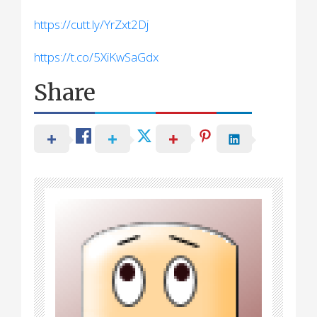
https://cutt.ly/YrZxt2Dj
https://t.co/5XiKwSaGdx
Share