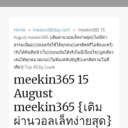
Home
»
meekin365day.com
» meekin365 15
August meekin365 {เติมผ่านวอลเล็ทง่ายสุด}{ไม่มีค่า
ธรรมเนียม}{ปลอดภัยใช้ได้ทุกคน}{เครดิตฟรีไม่ต้องแชร์}
{รับได้ทันทีหน้าเว็บ}{ถอนเงินได้จริงไม่มีเงื่อนไข}{ยูสเดียว
เล่นได้ทุกหมวดเกม}{ไม่ต้องสลับบัญชี}{เครดิตรวมในที่
เดียว} Top 43 by Louie
meekin365 15
August
meekin365 {เติม
ผ่านวอลเล็ทง่ายสุด}