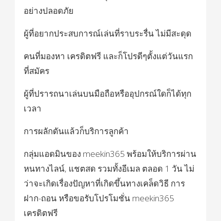
อย่างปลอดภัย
ผู้ที่อยากประสบการณ์เล่นที่ราบระรื่น ไม่มีสะดุด
คนที่มองหา เครดิตฟรี และก็โปรดีๆตั้งแต่วันแรก
ที่สมัคร
ผู้ที่ปรารถนาเล่นบนมือถือหรืออุปกรณ์ใดก็ได้ทุก
เวลา
การผลักดันแล้วก็บริการลูกค้า
กลุ่มแอดมินของ meekin365 พร้อมให้บริการผ่าน
หนทางไลน์, แชตสด รวมทั้งอีเมล ตลอด 1 วัน ไม่
ว่าจะเกิดเรื่องปัญหาที่เกิดขึ้นทางเคล็ดวิธี การ
ฝาก-ถอน หรือขอรับโปรโมชั่น meekin365
เครดิตฟรี