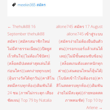
meekin365 สมัคร
แ
← Thehulk88 16
allone745 สมัคร 17 August
September thehulk88
allone745 เข้าสู่ระบบ
น
สมัคร {สมัครสมาชิกใหม่
{สมัครง่ายไม่ต้องยืนยันตัว
ะ
ไม่มีค่าธรรมเนียม}{เปิดยูส
ตน}{กรอกเบอร์แล้วเล่นได้
แ
เร็วทันใจ}{ไม่ต้องใช้บัตร}
เลย}{ไม่มีขั้นตอนซับซ้อน}
น
{สล็อตอัปเดตล่าสุดเล่นได้
{สล็อตเกมดังแตกหนักทุก
ก่อนใคร}{แตกง่ายทุกเบท}
ค่าย}{เล่นตอนไหนก็ลุ้นได้}
ว
{ลุ้นรางวัลได้ทุกวัน}{คาสิโน
{โบนัสเข้าไวไม่ต้องรอ}{คา
เ
สดมีครบทุกห้อง}เดิมพันได้
สิโนสดครบทุกห้อง}{เดิมพัน
รื่
24 ชม.{ภาพไม่กระตุก เสียง
ง่ายไม่มีสะดุด}{ถ่ายทอดสด
อ
ชัดเจน} Top 79 by Natalia
ภาพคมชัด} Top 10 by
Arlene →