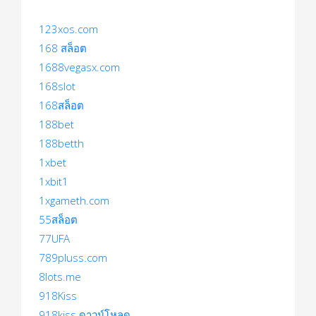
123xos.com
168 สล็อต
1688vegasx.com
168slot
168สล็อต
188bet
188betth
1xbet
1xbit1
1xgameth.com
55สล็อต
77UFA
789pluss.com
8lots.me
918Kiss
918kiss ดาวน์โหลด