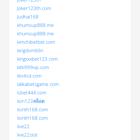
Joker123th.com
Judhai168
khumsup888.me
khumsup888.me
kimchibetbet.com
kingdom66n
kingxxxbet123.com
kitti999vip.com
ktv4sd.com
lalikabetsgame.com
lcbet444.com
lion123สล็อต
lionth168.com
lionth168.com
live22
live22slot