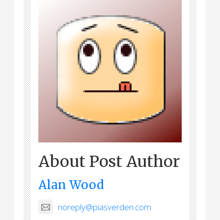
About Post Author
Alan Wood
noreply@piasverden.com