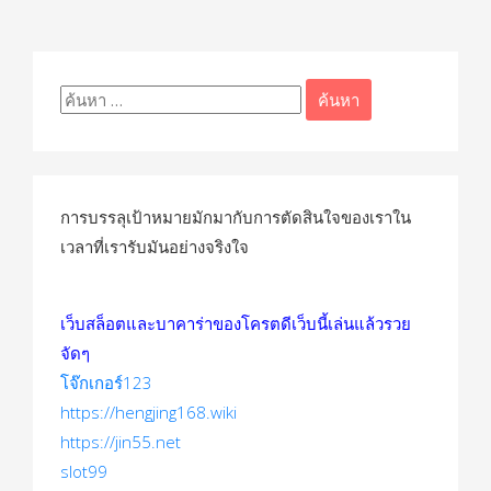
ง
ค้นหา
สำหรับ:
การบรรลุเป้าหมายมักมากับการตัดสินใจของเราใน
เวลาที่เรารับมันอย่างจริงใจ
เว็บสล็อตและบาคาร่าของโครตดีเว็บนี้เล่นแล้วรวย
จัดๆ
โจ๊กเกอร์123
https://hengjing168.wiki
https://jin55.net
slot99