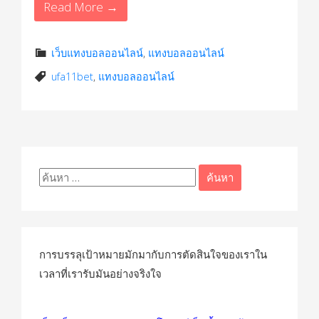
Read More →
เว็บแทงบอลออนไลน์
,
แทงบอลออนไลน์
ufa11bet
,
แทงบอลออนไลน์
ค้นหา
สำหรับ:
การบรรลุเป้าหมายมักมากับการตัดสินใจของเราใน
เวลาที่เรารับมันอย่างจริงใจ