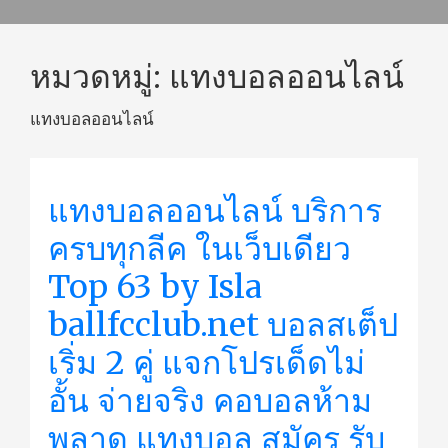
หมวดหมู่:
แทงบอลออนไลน์
แทงบอลออนไลน์
แทงบอลออนไลน์ บริการ
ครบทุกลีค ในเว็บเดียว
Top 63 by Isla
ballfcclub.net บอลสเต็ป
เริ่ม 2 คู่ แจกโปรเด็ดไม่
อั้น จ่ายจริง คอบอลห้าม
พลาด แทงบอล สมัคร รับ