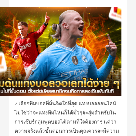
2.เลือกทีมบอลที่มั่นจิตใจที่สุด แทงบอลออนไลน์
ไม่ใช่ว่าจะแทงทีมไหนก็ได้มั่วๆจะสุ่มสำหรับใน
การเชียร์กลุ่มฟุตบอลได้ตามที่ใจต้องการ แต่ว่า
ความจริงแล้วขั้นตอนการเป็นคุณควรจะมีความ