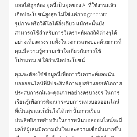
บอลได้ถูกต้อง ยุคนี้เป็นยุคของ AI ที่ใช้งานแล้ว
เกิดประโยชน์สูงสุด ไม่ใช่แค่การ generate
รูปภาพหรือวิดีโอได้สิ่งเดียว แม้กระนั้นยัง
สามารถใช้สำหรับการวิเคราะห์ผลสถิติต่างๆได้
อย่างเที่ยงตรงรวมทั้งในวงการแทงบอลด้วยการที่
คุณมีความรู้ความเข้าใจเกี่ยวกับการใช้
โปรแกรม ai ให้กำเนิดประโยชน์
คุณจะต้องใช้ข้อมูลนี้เพื่อการวิเคราะห์ผลพนัน
บอลออนไลน์ที่มีประสิทธิภาพสูงสร้างสรรค์โอกาส
ประสบการณ์และคุณภาพอย่างครบวงจร ในการ
เรียนรู้เพื่อการพัฒนาระบบการแทงบอลออนไลน์
ที่เป็นสุขและก็มั่นใจได้เท่านั้นการเรียน
ประสิทธิภาพสำหรับในการพนันบอลออนไลน์จะมี
ผลให้ผู้เล่นมีความมั่นใจและความเชื่อมั่นมากขึ้น