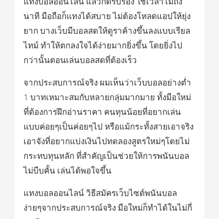
แทงบอลออนไลน์ แล้วกดรับรอง ใช้เวลาไม่ถึง
นาที มือถือก็แทงได้สบาย ไม่ต้องโหลดแอปให้ยุ่ง
ยาก บางเว็บมีบอลสดให้ดูราค้างขึ้นลงแบบเรียล
ไทม์ ทำให้ตกลงใจได้ง่ายมากยิ่งขึ้น โดยยิ่งไป
กว่านั้นตอนเล่นบอลสดที่ต้องเร็ว
จากประสบการณ์จริง ผมเห็นว่าเว็บบอลอย่างต่ำ
1 บาทเหมาะสมกับหลายกลุ่มมากมาย ทั้งมือใหม่
ที่ต้องการฝึกอ่านราคา คนทุนน้อยที่อยากเล่น
แบบค่อยๆเป็นค่อยๆไป หรือแม้กระทั้งสายเอาจริง
เอาจังที่อยากแบ่งเงินไปทดลองสูตรใหม่ๆโดยไม่
กระทบทุนหลัก ที่สำคัญเป็นช่วยให้การพนันบอล
ไม่บีบคั้น เล่นได้พอใจขึ้น
แทงบอลออนไลน์ วิธีสมัครเว็บไซต์พนันบอล
ง่ายๆจากประสบการณ์จริง มือใหม่ก็ทำได้ในไม่กี่