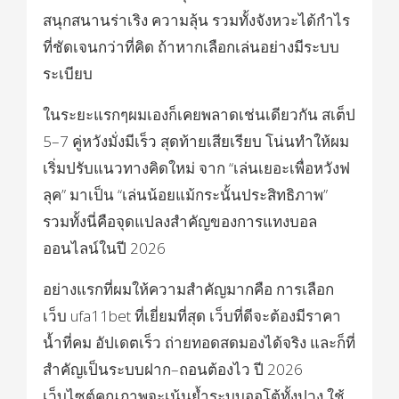
สนุกสนานร่าเริง ความลุ้น รวมทั้งจังหวะได้กำไร
ที่ชัดเจนกว่าที่คิด ถ้าหากเลือกเล่นอย่างมีระบบ
ระเบียบ
ในระยะแรกๆผมเองก็เคยพลาดเช่นเดียวกัน สเต็ป
5–7 คู่หวังมั่งมีเร็ว สุดท้ายเสียเรียบ โน่นทำให้ผม
เริ่มปรับแนวทางคิดใหม่ จาก “เล่นเยอะเพื่อหวังฟ
ลุค” มาเป็น “เล่นน้อยแม้กระนั้นประสิทธิภาพ”
รวมทั้งนี่คือจุดแปลงสำคัญของการแทงบอล
ออนไลน์ในปี 2026
อย่างแรกที่ผมให้ความสำคัญมากคือ การเลือก
เว็บ ufa11bet ที่เยี่ยมที่สุด เว็บที่ดีจะต้องมีราคา
น้ำที่คม อัปเดตเร็ว ถ่ายทอดสดมองได้จริง และก็ที่
สำคัญเป็นระบบฝาก–ถอนต้องไว ปี 2026
เว็บไซต์คุณภาพจะเน้นย้ำระบบออโต้ทั้งปวง ใช้