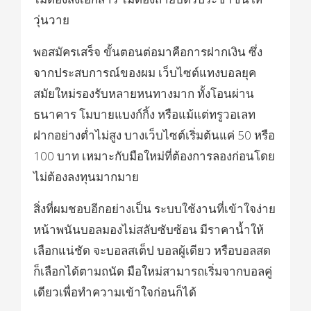
วุ่นวาย
พอสมัครเสร็จ ขั้นตอนต่อมาคือการฝากเงิน ซึ่ง
จากประสบการณ์ของผม เว็บไซต์แทงบอลยุค
สมัยใหม่รองรับหลายหนทางมาก ทั้งโอนผ่าน
ธนาคาร โมบายแบงก์กิ้ง หรือแม้แต่ทรูวอเลท
ฝากอย่างต่ำไม่สูง บางเว็บไซต์เริ่มต้นแค่ 50 หรือ
100 บาท เหมาะกับมือใหม่ที่ต้องการลองก่อนโดย
ไม่ต้องลงทุนมากมาย
สิ่งที่ผมชอบอีกอย่างเป็น ระบบใช้งานที่เข้าใจง่าย
หน้าพนันบอลมองไม่สลับซับซ้อน มีราคาน้ำให้
เลือกแน่ชัด จะบอลสเต็ป บอลผู้เดียว หรือบอลสด
ก็เลือกได้ตามถนัด มือใหม่สามารถเริ่มจากบอลคู่
เดียวเพื่อทำความเข้าใจก่อนก็ได้