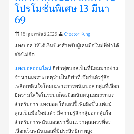
โปรโมชั่นพิเศษ 13 มีนา
69
18 กุมภาพันธ์ 2026
Creator Kung
แทงบอล ให้ได้เงินปังๆสำหรับผู้เล่นมือใหม่ที่ทำได้
จริงไม่จิต
แทงบอลออนไลน์
กีฬาฟุตบอลเป็นที่นิยมมาอย่าง
ช้านานเพราะเหตุว่าเป็นกีฬาที่เชียร์แล้วรู้สึก
เพลิดเพลินใจโดยเฉพาะการพนันบอล กลุ่มที่เลือก
มีความใส่ใจในระบบก็จะยิ่งสนับสนุนสมรรถนะ
สำหรับการ แทงบอล ให้แฮปปี้เพิ่มยิ่งขึ้นแต่แม้
คุณเป็นมือใหม่แล้ว มีความรู้สึกกลุ้มอกกลุ้มใจ
สำหรับการพนันบอลเราชี้แนะว่าคุณควรที่จะ
เลือกเว็บพนันบอลที่มีประสิทธิภาพสูง