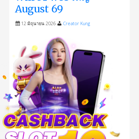
August 69
12 มิถุนายน 2026
Creator Kung