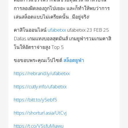
การลองผิดลองถูกไปเยอะ และก็ทำให้พบว่าการ
เล่นสล็อตแบบไม่เครียดนั้น…มีอยู่จริง!
คาสิโนออนไลน์
ufabetxx
ufabetxx 23 FEB 25
Dallas เกมแทงบอลสุดมันส์ เกมยูฟ่ารวมเกมคาสิ
โนให้อัตราจ่ายสูง Top 5
ขอขอบพระคุณเว็ปไซต์
สล็อตยูฟ่า
https://rebrand.ly/ufabetxx
https://cutly.info/ufabetxx
https://bitt.to/y5ebf5
https://shorturl.asia/UtCvj
https://t.co/V5sfuMiawu