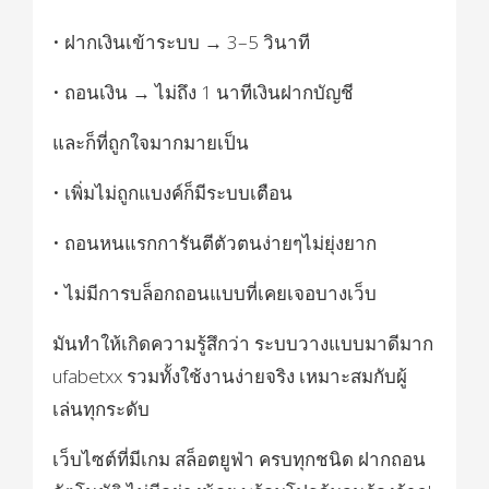
• ฝากเงินเข้าระบบ → 3–5 วินาที
• ถอนเงิน → ไม่ถึง 1 นาทีเงินฝากบัญชี
และก็ที่ถูกใจมากมายเป็น
• เพิ่มไม่ถูกแบงค์ก็มีระบบเตือน
• ถอนหนแรกการันตีตัวตนง่ายๆไม่ยุ่งยาก
• ไม่มีการบล็อกถอนแบบที่เคยเจอบางเว็บ
มันทำให้เกิดความรู้สึกว่า ระบบวางแบบมาดีมาก
ufabetxx รวมทั้งใช้งานง่ายจริง เหมาะสมกับผู้
เล่นทุกระดับ
เว็บไซต์ที่มีเกม สล็อตยูฟ่า ครบทุกชนิด ฝากถอน