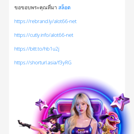
ขอขอบพระคุณที่มา
สล็อต
https://rebrand.ly/alot66-net
https://cutly.info/alot66-net
https://bitt.to/hb1u2j
https://shorturl.asia/f3yRG