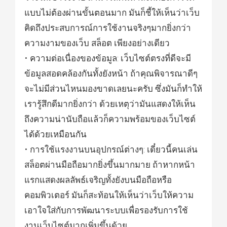
แบบไม่ต้องผ่านขั้นตอนมาก มันก็ชี้ให้เห็นว่าเว็บ
คิดถึงประสบการณ์การใช้งานจริงๆมากยิ่งกว่า
ความงามของเว็บ สล็อต เพียงอย่างเดียว
• ความต่อเนื่องของข้อมูล: เว็บไซต์ตรงที่ดีจะมี
ข้อมูลสอดคล้องกันทั้งยังหน้า ถ้าคุณพิจารณาดีๆ
จะไม่มีส่วนไหนมองขาดเลยนะครับ ซึ่งมันก็ทำให้
เรารู้สึกดีมากยิ่งกว่า ด้วยเหตุว่ามันแสดงให้เห็น
ถึงความน่านับถือแล้วก็ความพร้อมของเว็บไซต์
ได้ด้วยเหมือนกัน
• การใช้แรงงานบนอุปกรณ์ต่างๆ: เดี๋ยวนี้คนเล่น
สล็อตผ่านมือถือมากยิ่งขึ้นมากมาย ถ้าหากหน้า
แรกแสดงผลลัพธ์เจริญทั้งยังบนมือถือหรือ
คอมพิวเตอร์ มันก็สะท้อนให้เห็นว่าเว็บให้ความ
เอาใจใส่กับการพัฒนาระบบเพื่อรองรับการใช้
งานเว็บไซต์มากเพิ่มขึ้นด้วย