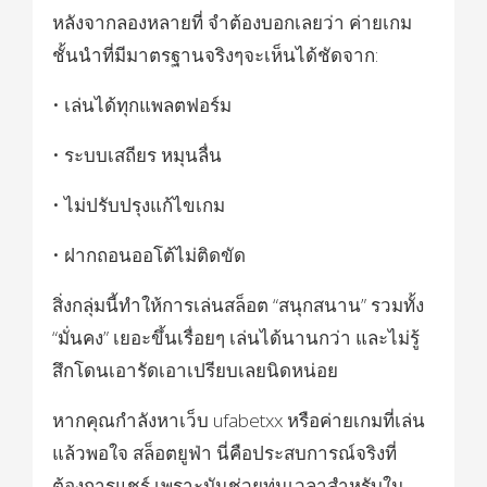
หลังจากลองหลายที่ จำต้องบอกเลยว่า ค่ายเกม
ชั้นนำที่มีมาตรฐานจริงๆจะเห็นได้ชัดจาก:
• เล่นได้ทุกแพลตฟอร์ม
• ระบบเสถียร หมุนลื่น
• ไม่ปรับปรุงแก้ไขเกม
• ฝากถอนออโต้ไม่ติดขัด
สิ่งกลุ่มนี้ทำให้การเล่นสล็อต “สนุกสนาน” รวมทั้ง
“มั่นคง” เยอะขึ้นเรื่อยๆ เล่นได้นานกว่า และไม่รู้
สึกโดนเอารัดเอาเปรียบเลยนิดหน่อย
หากคุณกำลังหาเว็บ ufabetxx หรือค่ายเกมที่เล่น
แล้วพอใจ สล็อตยูฟ่า นี่คือประสบการณ์จริงที่
ต้องการแชร์ เพราะมันช่วยทุ่นเวลาสำหรับใน