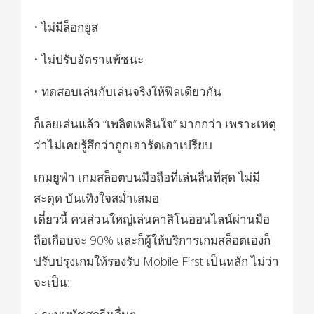
• ไม่มีล็อกยูส
• ไม่ปรับอัตราแพ้ชนะ
• ทดสอบเล่นกับเล่นจริงให้ฟีลเดียวกัน
ก็เลยเล่นแล้ว “เพลิดเพลินใจ” มากกว่า เพราะเหตุ
ว่าไม่เคยรู้สึกว่าถูกเอารัดเอาเปรียบ
เกมยูฟ่า เกมสล็อตบนมือถือที่เล่นลื่นที่สุด ไม่มี
สะดุด บันเทิงใจสม่ำเสมอ
เดี๋ยวนี้ คนส่วนใหญ่เล่นคาสิโนออนไลน์ผ่านมือ
ถือเกือบจะ 90% และก็ผู้ให้บริการเกมสล็อตเองก็
ปรับปรุงเกมให้รองรับ Mobile First เป็นหลัก ไม่ว่า
จะเป็น: