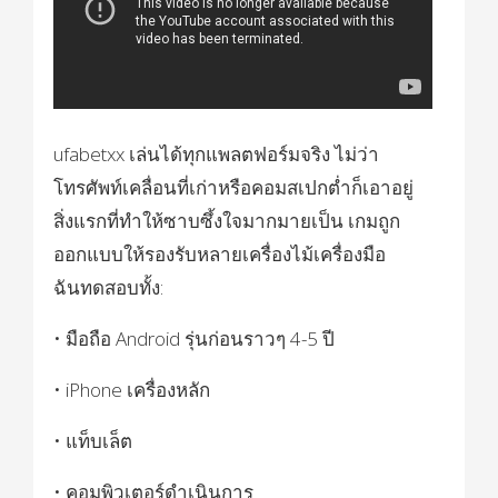
ufabetxx เล่นได้ทุกแพลตฟอร์มจริง ไม่ว่า
โทรศัพท์เคลื่อนที่เก่าหรือคอมสเปกต่ำก็เอาอยู่
สิ่งแรกที่ทำให้ซาบซึ้งใจมากมายเป็น เกมถูก
ออกแบบให้รองรับหลายเครื่องไม้เครื่องมือ
ฉันทดสอบทั้ง:
• มือถือ Android รุ่นก่อนราวๆ 4-5 ปี
• iPhone เครื่องหลัก
• แท็บเล็ต
• คอมพิวเตอร์ดำเนินการ