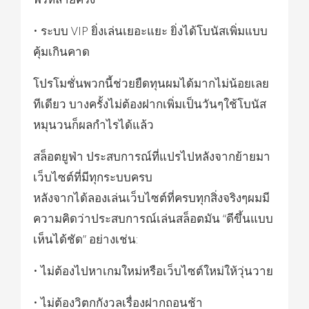
• ระบบ VIP ยิ่งเล่นเยอะแยะ ยิ่งได้โบนัสเพิ่มแบบ
คุ้มเกินคาด
โปรโมชั่นพวกนี้ช่วยยืดทุนผมได้มากไม่น้อยเลย
ทีเดียว บางครั้งไม่ต้องฝากเพิ่มเป็นวันๆใช้โบนัส
หมุนวนก็ผลกำไรได้แล้ว
สล็อตยูฟ่า ประสบการณ์ที่แปรไปหลังจากย้ายมา
เว็บไซต์ที่มีทุกระบบครบ
หลังจากได้ลองเล่นเว็บไซต์ที่ครบทุกสิ่งจริงๆผมมี
ความคิดว่าประสบการณ์เล่นสล็อตมัน “ดีขึ้นแบบ
เห็นได้ชัด” อย่างเช่น:
• ไม่ต้องไปหาเกมใหม่หรือเว็บไซต์ใหม่ให้วุ่นวาย
• ไม่ต้องวิตกกังวลเรื่องฝากถอนช้า