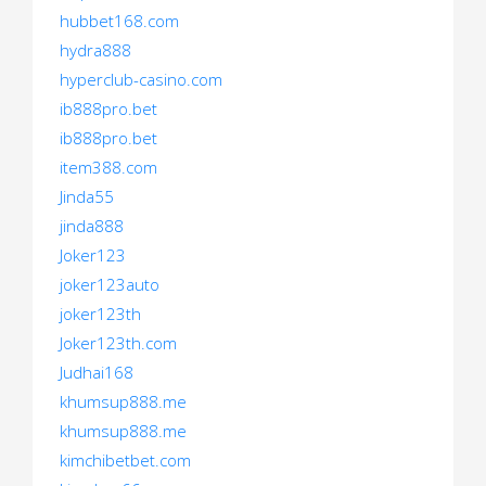
hubbet168.com
hydra888
hyperclub-casino.com
ib888pro.bet
ib888pro.bet
item388.com
Jinda55
jinda888
Joker123
joker123auto
joker123th
Joker123th.com
Judhai168
khumsup888.me
khumsup888.me
kimchibetbet.com