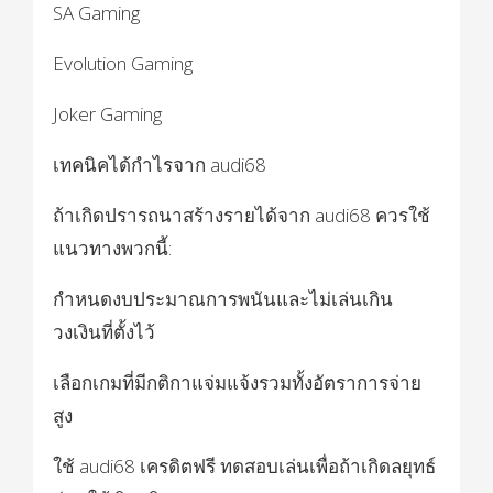
SA Gaming
Evolution Gaming
Joker Gaming
เทคนิคได้กำไรจาก audi68
ถ้าเกิดปรารถนาสร้างรายได้จาก audi68 ควรใช้
แนวทางพวกนี้:
กำหนดงบประมาณการพนันและไม่เล่นเกิน
วงเงินที่ตั้งไว้
เลือกเกมที่มีกติกาแจ่มแจ้งรวมทั้งอัตราการจ่าย
สูง
ใช้ audi68 เครดิตฟรี ทดสอบเล่นเพื่อถ้าเกิดลยุทธ์