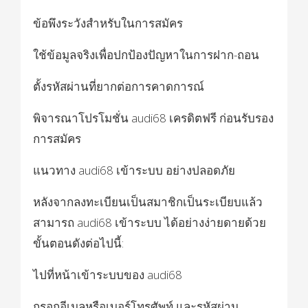
ข้อพึงระวังสำหรับในการสมัคร
ใช้ข้อมูลจริงเพื่อปกป้องปัญหาในการฝาก-ถอน
ตั้งรหัสผ่านที่ยากต่อการคาดการณ์
พิจารณาโปรโมชั่น audi68 เครดิตฟรี ก่อนรับรอง
การสมัคร
แนวทาง audi68 เข้าระบบ อย่างปลอดภัย
หลังจากลงทะเบียนเป็นสมาชิกเป็นระเบียบแล้ว
สามารถ audi68 เข้าระบบ ได้อย่างง่ายดายด้วย
ขั้นตอนดังต่อไปนี้:
ไปที่หน้าเข้าระบบของ audi68
กรอกอีเมลหรือเบอร์โทรศัพท์ และรหัสผ่าน