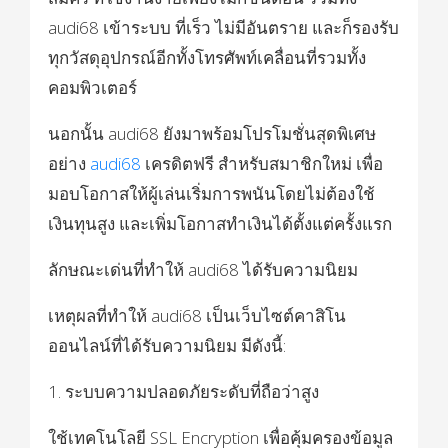
audi68 เข้าระบบ ที่เร็ว ไม่มีอันตราย และก็รองรับ
ทุกวัสดุอุปกรณ์อีกทั้งโทรศัพท์เคลื่อนที่รวมทั้ง
คอมพิวเตอร์
นอกนั้น audi68 ยังมาพร้อมโปรโมชั่นสุดพิเศษ
อย่าง
audi68
เครดิตฟรี สำหรับสมาชิกใหม่ เพื่อ
มอบโอกาสให้ผู้เล่นเริ่มการพนันโดยไม่ต้องใช้
เงินทุนสูง และเพิ่มโอกาสทำเงินได้ตั้งแต่ครั้งแรก
ลักษณะเด่นที่ทำให้ audi68 ได้รับความนิยม
เหตุผลที่ทำให้ audi68 เป็นเว็บไซต์คาสิโน
ออนไลน์ที่ได้รับความนิยม มีดังนี้:
1. ระบบความปลอดภัยระดับที่ถือว่าสูง
ใช้เทคโนโลยี SSL Encryption เพื่อคุ้มครองข้อมูล