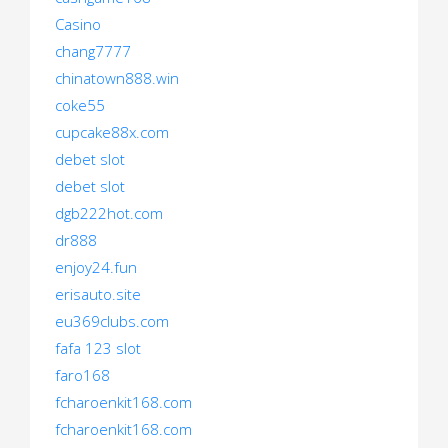
Casino
chang7777
chinatown888.win
coke55
cupcake88x.com
debet slot
debet slot
dgb222hot.com
dr888
enjoy24.fun
erisauto.site
eu369clubs.com
fafa 123 slot
faro168
fcharoenkit168.com
fcharoenkit168.com