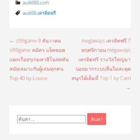
audi688.com
audi68 เครดิตฟรี
แ
← sl99game 8 ธันวาคม
megaways เครดิตฟรี 7
sl99game สมัคร แจ็คพอต
พฤศจิกายน megaways
น
แตกเรื่อยๆเกมคาสิโนสดทัน
เครดิตฟรี รางวัลใหญ่มา
ะ
สมัยเหมาะกับผู้เล่นทุกคน
บ่อยมากระบบลื่นไม่สะดุด
แ
Top 40 by Louise
สนุกได้เต็มที่ Top 1 by Carri
น
→
ว
เ
ค้นหา
รื่
สำหรับ:
อ