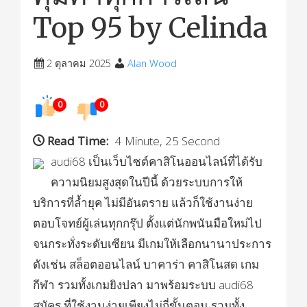
Top 95 by Celinda
2 ตุลาคม 2025
Alan Wood
0
0
Read Time:
4 Minute, 25 Second
audi68 เป็นเว็บไซต์คาสิโนออนไลน์ที่ได้รับ
ความนิยมสูงสุดในปีนี้ ด้วยระบบการให้
บริการที่ล้ำยุค ไม่มีอันตราย แล้วก็ใช้งานง่าย
ตอบโจทย์ผู้เล่นทุกกรุ๊ป ตั้งแต่นักพนันมือใหม่ไป
จนกระทั่งระดับเซียน มีเกมให้เลือกนานาประการ
ดังเช่น สล็อตออนไลน์ บาคาร่า คาสิโนสด เกม
กีฬา รวมทั้งเกมยิงปลา มาพร้อมระบบ audi68
สมัคร ที่ใช้งานง่ายเพียงไม่กี่ขั้นตอน รวมทั้ง