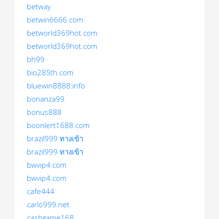
betway
betwin6666.com
betworld369hot.com
betworld369hot.com
bh99
bio285th.com
bluewin8888.info
bonanza99
bonus888
boonlert1688.com
brazil999 ทางเข้า
brazil999 ทางเข้า
bwvip4.com
bwvip4.com
cafe444
carlo999.net
cashgame168