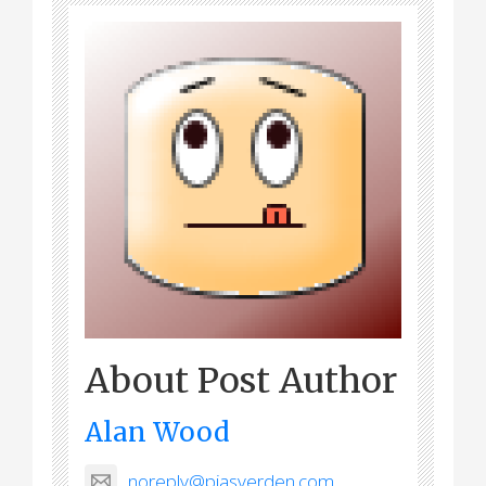
About Post Author
Alan Wood
noreply@piasverden.com