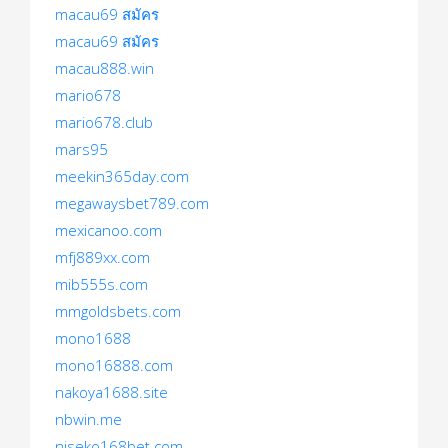
macau69 สมัคร
macau69 สมัคร
macau888.win
mario678
mario678.club
mars95
meekin365day.com
megawaysbet789.com
mexicanoo.com
mfj889xx.com
mib555s.com
mmgoldsbets.com
mono1688
mono16888.com
nakoya1688.site
nbwin.me
niseko168bet.com