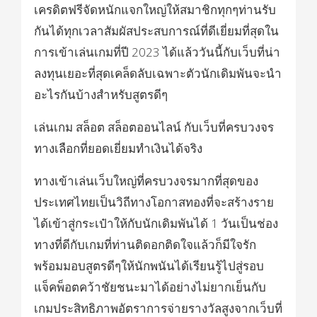
เครดิตฟรีจัดหนักแจกใหญ่ให้สมาชิกทุกๆท่านรับ
กันได้ทุกเวลาสัมผัสประสบการณ์ที่ดีเยี่ยมที่สุดใน
การเข้าเล่นเกมที่ปี 2023 ได้แล้ววันนี้กับเว็บที่น่า
ลงทุนเยอะที่สุดเคล็ดลับเฉพาะตัวนักเดิมพันจะนำ
อะไรกันบ้างสำหรับสูตรดีๆ
เล่นเกม สล็อต สล็อตออนไลน์ กับเว็บที่ครบวงจร
ทางเลือกที่ยอดเยี่ยมทำเงินได้จริง
ทางเข้าเล่นเว็บใหญ่ที่ครบวงจรมากที่สุดของ
ประเทศไทยเป็นวิถีทางโอกาสทองที่จะสร้างราย
ได้เข้าสู่กระเป๋าให้กับนักเดิมพันได้ 1 วันเป็นช่อง
ทางที่ดีกับเกมที่ท่านติดอกติดใจแล้วก็มีใจรัก
พร้อมมอบสูตรดีๆให้นักพนันได้เรียนรู้ไปสู่รอบ
แจ็คพ็อตคว้าชัยชนะมาได้อย่างไม่ยากเย็นกับ
เกมประสิทธิภาพอัตราการจ่ายรางวัลสูงจากเว็บที่