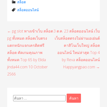
สล็อต
สล็อตออนไลน์
แ
← pg slot ทางเข้าเว็บ สล็อต
3 ต.ค. 23 สล็อตออนไลน์ เว็บ
pg ทั้งหมด สล็อตเว็บตรง
เว็บสล็อตตรงไม่ผ่านเอเย่นต์
น
แตกหนักแจกเครดิตฟรี
คาสิโนเว็บใหญ่ สล็อต
ะ
สล็อต คัดเกมคุณภาพ
ออนไลน์ ใหม่ล่าสุด Top 4
แ
ทั้งหมด Top 65 by Elida
by Reva สล็อตออนไลน์
น
jinda44.com 10 October
Happyangpao.com →
2566
ว
เ
รื่
ค้นหา
อ
สำหรับ: