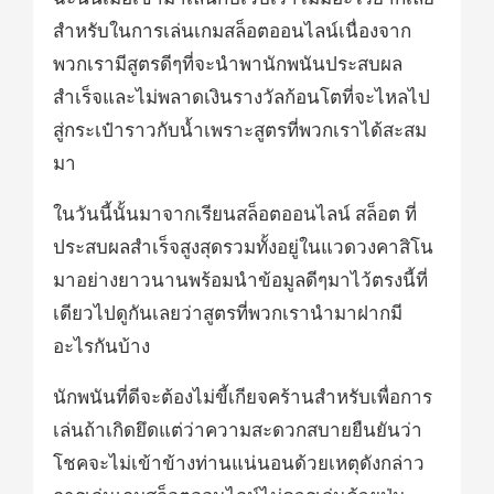
สำหรับในการเล่นเกมสล็อตออนไลน์เนื่องจาก
พวกเรามีสูตรดีๆที่จะนำพานักพนันประสบผล
สำเร็จและไม่พลาดเงินรางวัลก้อนโตที่จะไหลไป
สู่กระเป๋าราวกับน้ำเพราะสูตรที่พวกเราได้สะสม
มา
ในวันนี้นั้นมาจากเรียนสล็อตออนไลน์ สล็อต ที่
ประสบผลสำเร็จสูงสุดรวมทั้งอยู่ในแวดวงคาสิโน
มาอย่างยาวนานพร้อมนำข้อมูลดีๆมาไว้ตรงนี้ที่
เดียวไปดูกันเลยว่าสูตรที่พวกเรานำมาฝากมี
อะไรกันบ้าง
นักพนันที่ดีจะต้องไม่ขี้เกียจคร้านสำหรับเพื่อการ
เล่นถ้าเกิดยึดแต่ว่าความสะดวกสบายยืนยันว่า
โชคจะไม่เข้าข้างท่านแน่นอนด้วยเหตุดังกล่าว