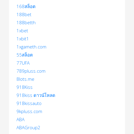
168สล็อต
188bet
188betth
1xbet
1xbit1
1xgameth.com
55สล็อต
77UFA
789pluss.com
8lots.me
918Kiss
918kiss ดาวน์โหลด
918kissauto
9kpluss.com
ABA
ABAGroup2