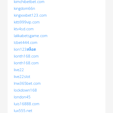
kimchibetbet.com
kingdom66n
kingxxxbet123.com
kitti999vip.com
ktv4sd.com
lalikabetsgame.com
lcbet444.com
lion123สล็อต
lionth168.com
lionth168.com
live22
live22slot
lnw365bet.com
lockdown168
london45
luis16888.com
lux555.net