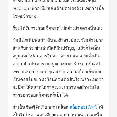
การเล่นเกมสล็อตออนไลน์ไม่ควรเล่นด้วยปุ่ม
Auto Spin พากเพียรเล่นด้วยตัวเองด้วยเหตุว่าเมื่อ
โชคเข้าข้าง
ก็จะได้รับรางวัลแจ็คพอตไปอย่างง่ายดายนั่นเอง
ข้อนี้นักเดิมพันจำเป็นจะต้องระมัดระวังอย่างมาก
สำหรับการเข้าเล่นมีสติสัมปชัญญะแล้วก็ใจเย็น
อยู่ตลอดไม่สมควรรีบออกจากเกมจนกระทั่งเกิน
ความจำเป็นควรจะอยู่อย่างน้อย 30 นาทีขึ้นไป
เพราะเหตุว่าจะเบาๆเล่นด้วยความเยือกเย็นค่อย
เป็นค่อยไปอย่าหัวร้อนด่วนตัดสินใจเพราะเหตุว่า
จะมีผลให้คลาดโอกาสระยะเวลาทองสำหรับใน
การออกรอบแจ็คพอตก็เป็นได้
จำเป็นต้องรู้จักเลือกเกม สล็อต
สล็อตออนไลน์
ให้
เป็นไม่ใช่เล่นเอาเพียงแค่ความสนุกเพราะฉะนั้น