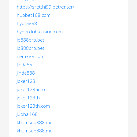
https://sretthi99.bet/enter/
hubbet168.com
hydra888
hyperclub-casino.com
ib888pro.bet
ib888pro.bet
item388.com
Jinda55
jinda888
Joker123
joker123auto
joker123th
Joker123th.com
Judhai168
khumsup888.me
khumsup888.me