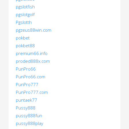
pgslotfish
pgslotgolf
Pgslotth
pgzeus88win.com
pokbet
pokbet88
premium66.info
proded888x.com
PunPro66
PunPro66.com
PunPro777
PunPro777.com
puntaek77
Pussy888
pussy888fun
pussy888play