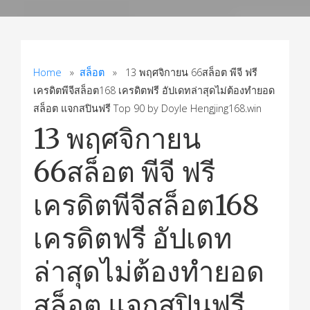
Home
»
สล็อต
» 13 พฤศจิกายน 66สล็อต พีจี ฟรี
เครดิตพีจีสล็อต168 เครดิตฟรี อัปเดทล่าสุดไม่ต้องทำยอด
สล็อต แจกสปินฟรี Top 90 by Doyle Hengjing168.win
13 พฤศจิกายน
66สล็อต พีจี ฟรี
เครดิตพีจีสล็อต168
เครดิตฟรี อัปเดท
ล่าสุดไม่ต้องทำยอด
สล็อต แจกสปินฟรี