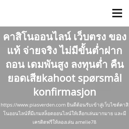
Skip
to
content
คาสิโนออนไลน์ เว็บตรง ของ
แท้ จ่ายจริง ไม่มีขั้นต่ำฝาก
ถอน เดมพันสูง ลงทุนต่ำ คืน
ยอดเสียkahoot spørsmål
konfirmasjon
https://www.piasverden.com ยินดีต้อนรับเข้าสู่เว็บไซต์คาสิ
โนออนไลน์ที่มีเกมสล็อตออนไลน์ให้เลือกเล่นมากมาย และมี
เครดิตฟรีให้ลองเล่น amelie78