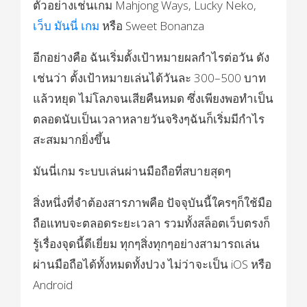
ตัวอย่างเช่นเกม Mahjong Ways, Lucky Neko,
เว็บ มันนี่ เกม
หรือ Sweet Bonanza
อีกอย่างคือ ฉันเริ่มตั้งเป้าหมายผลกำไรต่อวัน ดัง
เช่นว่า ตั้งเป้าหมายเล่นได้วันละ 300–500 บาท
แล้วหยุด ไม่โลภจนเสียคืนหมด ซึ่งเพียงพอทำเป็น
ตลอดนับเป็นเวลาหลายวันจริงๆฉันก็เริ่มมีกำไร
สะสมมากยิ่งขึ้น
มันนี่เกม ระบบเล่นผ่านมือถือที่สบายสุดๆ
สิ่งหนึ่งที่จำต้องสารภาพคือ ปัจจุบันนี้ใครๆก็ใช้มือ
ถือแทบจะตลอดระยะเวลา รวมทั้งสล็อตเว็บตรงก็
รู้เรื่องจุดนี้ดีเยี่ยม ทุกๆสิ่งทุกๆอย่างสามารถเล่น
ผ่านมือถือได้ทั้งหมดทั้งปวง ไม่ว่าจะเป็น iOS หรือ
Android