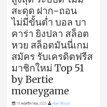
สะดุด ฝาก-ถอน
ไม่มีขั้นต่ำ บอล บา
คาร่า ยิงปลา สล็อต
หวย สล็อตมันนี่เกม
สมัคร รับเครดิตฟรีส
มาชิกใหม่ Top 51
by Bertie
moneygame
18 พฤศจิกายน 2025
Alan Wood