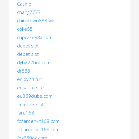
Casino
chang7777
chinatown888.win
coke55
cupcake88x.com
debet slot
debet slot
dgb222hot.com
dr888
enjoy24.fun
erisauto.site
eu369clubs.com
fafa 123 slot
faro168
fcharoenkit168.com
fcharoenkit168.com
fox689ok.com