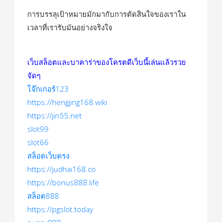
ง
การบรรลุเป้าหมายมักมากับการตัดสินใจของเราใน
เวลาที่เรารับมันอย่างจริงใจ
เว็บสล็อตและบาคาร่าของโครตดีเว็บนี้เล่นแล้วรวย
จัดๆ
โจ๊กเกอร์123
https://hengjing168.wiki
https://jin55.net
slot99
slot66
สล็อตเว็บตรง
https://judhai168.co
https://bonus888.life
สล็อต888
https://pgslot.today