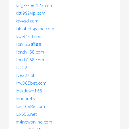
kingxxxbet123.com
kitti999vip.com
ktv4sd.com
lalikabetsgame.com
lcbet444.com
lion123สล็อต
lionth168.com
lionth168.com
live22
live22slot
lnw365bet.com
lockdown168
london45
luis16888.com
lux555.net
m4newonline.com