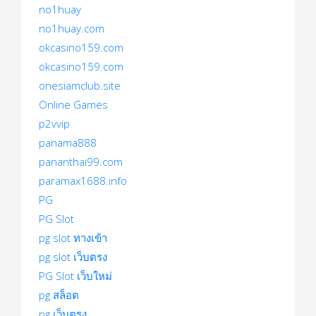
no1huay
no1huay.com
okcasino159.com
okcasino159.com
onesiamclub.site
Online Games
p2vvip
panama888
pananthai99.com
paramax1688.info
PG
PG Slot
pg slot ทางเข้า
pg slot เว็บตรง
PG Slot เว็บใหม่
pg สล็อต
pg เว็บตรง