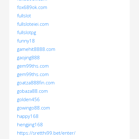
fox689ok.com
fullslot
fullsloteiei.com
fullslotpg
funny18
gamehit8888.com
gaojing888
gem99ths.com
gem99ths.com
goatza888fin.com
gobaza88.com
golden456
gowingo88.com
happy168
hengjing168
https://sretthi99.bet/enter/