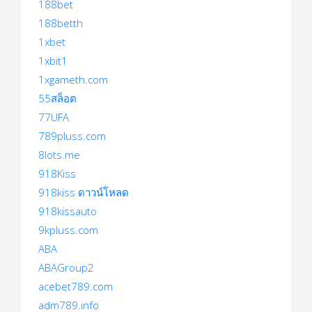
188bet
188betth
1xbet
1xbit1
1xgameth.com
55สล็อต
77UFA
789pluss.com
8lots.me
918Kiss
918kiss ดาวน์โหลด
918kissauto
9kpluss.com
ABA
ABAGroup2
acebet789.com
adm789.info