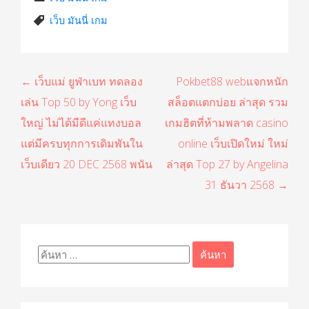
เว็บ มันนี่ เกม
แ
← เว็บแม่ ยูฟ่าเบท ทดลอง
Pokbet88 webแจกหนัก
เล่น Top 50 by Yong เว็บ
สล็อตแตกบ่อย ล่าสุด รวม
น
ใหญ่ ไม่ได้มีดีแค่แทงบอล
เกมฮิตที่ห้ามพลาด casino
ะ
แต่มีครบทุกการเดิมพันใน
online เว็บเปิดใหม่ ใหม่
แ
เว็บเดียว 20 DEC 2568 พนัน
ล่าสุด Top 27 by Angelina
น
31 ธันวา 2568 →
ว
เ
ค้นหา
รื่
สำหรับ:
อ