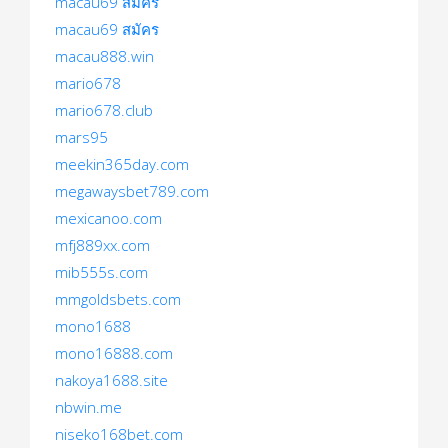
macau69 สมัคร
macau69 สมัคร
macau888.win
mario678
mario678.club
mars95
meekin365day.com
megawaysbet789.com
mexicanoo.com
mfj889xx.com
mib555s.com
mmgoldsbets.com
mono1688
mono16888.com
nakoya1688.site
nbwin.me
niseko168bet.com