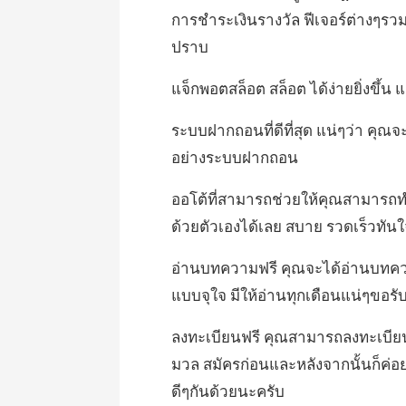
การชำระเงินรางวัล ฟีเจอร์ต่างๆรว
ปราบ
แจ็กพอตสล็อต สล็อต ได้ง่ายยิ่งขึ้น
ระบบฝากถอนที่ดีที่สุด แน่ๆว่า คุณ
อย่างระบบฝากถอน
ออโต้ที่สามารถช่วยให้คุณสามารถ
ด้วยตัวเองได้เลย สบาย รวดเร็วทัน
อ่านบทความฟรี คุณจะได้อ่านบทความเ
แบบจุใจ มีให้อ่านทุกเดือนแน่ๆขอรั
ลงทะเบียนฟรี คุณสามารถลงทะเบียนก
มวล สมัครก่อนและหลังจากนั้นก็ค่อย
ดีๆกันด้วยนะครับ