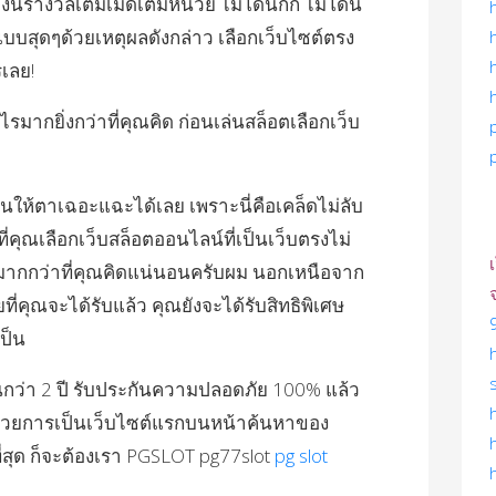
บเงินรางวัลเต็มเม็ดเต็มหน่วย ไม่โดนกั๊ก ไม่โดน
บสุดๆด้วยเหตุผลดังกล่าว เลือกเว็บไซต์ตรง
รเลย!
ไรมากยิ่งกว่าที่คุณคิด ก่อนเล่นสล็อตเลือกเว็บ
นให้ตาเฉอะแฉะได้เลย เพราะนี่คือเคล็ดไม่ลับ
่คุณเลือกเว็บสล็อตออนไลน์ที่เป็นเว็บตรงไม่
รมากกว่าที่คุณคิดแน่นอนครับผม นอกเหนือจาก
คุณจะได้รับแล้ว คุณยังจะได้รับสิทธิพิเศษ
ป็น
านกว่า 2 ปี รับประกันความปลอดภัย 100% แล้ว
้วยการเป็นเว็บไซต์แรกบนหน้าค้นหาของ
่สุด ก็จะต้องเรา PGSLOT pg77slot
pg slot