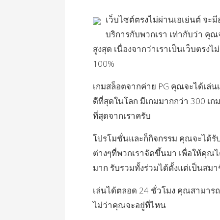
เว็บไซต์ตรงไม่ผ่านเอเย่นต์ จะม
บริการกับพวกเรา เท่ากับว่า คุณจ
สูงสุด เนื่องจากว่าเราเป็นเว็บตรงไม
100%
เกมสล็อตจากค่าย PG คุณจะได้เล่นเกม
ดีที่สุดในโลก มีเกมมากกว่า 300 เกม
ที่สุดจากเราครับ
โปรโมชั่นและก็กิจกรรม คุณจะได้รับ
ต่างๆที่พวกเราจัดขึ้นมา เพื่อให้คุณไ
มาก รับรวมทั้งร่วมได้ตั้งแต่เป็นสม
เล่นได้ตลอด 24 ชั่วโมง คุณสามารถ
ไม่ว่าคุณจะอยู่ที่ไหน