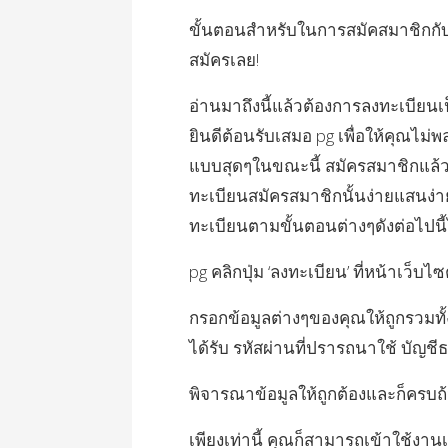
ขั้นตอนสำหรับในการสมัคสมาชิกกับเ
สมัครเลย!
อ่านมาถึงนี้แล้วต้องการลงทะเบียน
ยินดีต้อนรับเสมอ pg เพื่อให้คุณไม
แบบสุดๆในขณะนี้ สมัครสมาชิกแล้ว
ทะเบียนสมัครสมาชิกนั้นง่ายแสนง่
ทะเบียนตามขั้นตอนต่างๆดังต่อไปนี้
pg คลิกปุ่ม ‘ลงทะเบียน’ ที่หน้าเว็บไซ
กรอกข้อมูลต่างๆของคุณให้ถูกรวมทั้ง
ได้รับ รหัสผ่านที่ปรารถนาใช้ บั
พิจารณาข้อมูลให้ถูกต้องและก็ครบ
เพียงเท่านี้ คุณก็สามารถเข้าใช้งาน