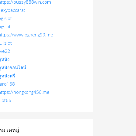
https://pussy888win.com
sexybaccarat
pg slot
pgslot
https://www.pgheng99.me
fullslot
live22
ดูหนัง
ดูหนังออนไลน์
ดูหนังฟรี
faro168
https://hongkong456.me
slot66
หมวดหมู่