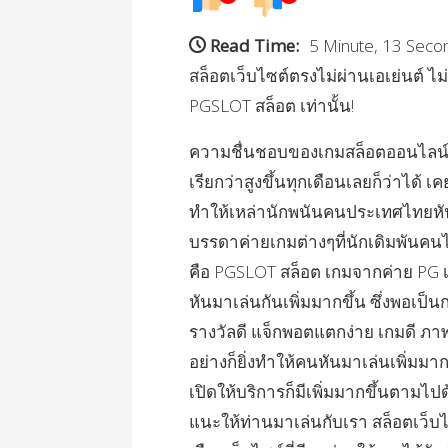
Read Time:
5 Minute, 13 Seco
สล็อตเว็บไซต์ตรงไม่ผ่านเอเย่นต์ ไ
PGSLOT สล็อต เท่านั้น!
ความชื่นชอบของเกมสล็อตออนไลน์ใ
เรียกว่าสูงขึ้นทุกเดือนเลยก็ว่าได้ 
ทำให้เหล่านักพนันคนประเทศไทยหันม
บรรดาค่ายเกมต่างๆที่นักเดิมพันคนไ
คือ PGSLOT สล็อต เกมจากค่าย PG เ
หันมาเล่นกันเพิ่มมากขึ้น ซึ่งพอเป
รางวัลดี แจ็กพอตแตกง่าย เกมดี ภ
อย่างก็ยิ่งทำให้คนหันมาเล่นเพิ่มมากข
เปิดให้บริการก็มีเพิ่มมากขึ้นตามไ
แนะให้ท่านมาเล่นกับเรา สล็อตเว็บไ