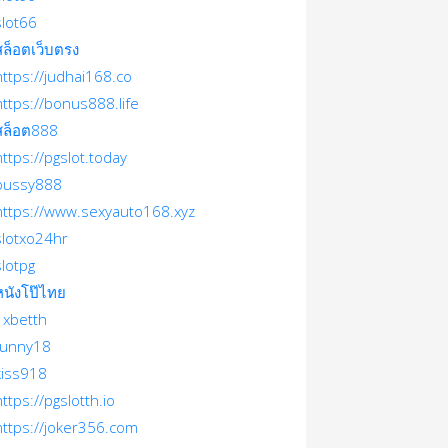
slot66
สล็อตเว็บตรง
https://judhai168.co
https://bonus888.life
สล็อต888
https://pgslot.today
pussy888
https://www.sexyauto168.xyz
slotxo24hr
slotpg
หนังโป๊ไทย
1xbetth
funny18
kiss918
https://pgslotth.io
https://joker356.com