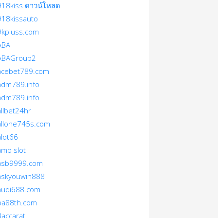
918kiss ดาวน์โหลด
918kissauto
9kpluss.com
ABA
ABAGroup2
acebet789.com
adm789.info
adm789.info
allbet24hr
allone745s.com
alot66
amb slot
asb9999.com
askyouwin888
audi688.com
ba88th.com
Baccarat