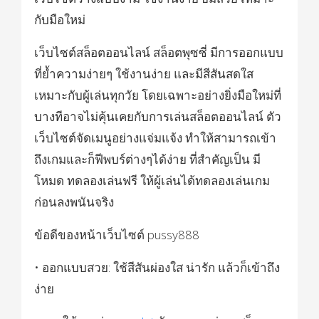
กับมือใหม่
เว็บไซต์สล็อตออนไลน์ สล็อตพุซซี่ มีการออกแบบ
ที่ย้ำความง่ายๆ ใช้งานง่าย และมีสีสันสดใส
เหมาะกับผู้เล่นทุกวัย โดยเฉพาะอย่างยิ่งมือใหม่ที่
บางทีอาจไม่คุ้นเคยกับการเล่นสล็อตออนไลน์ ตัว
เว็บไซต์จัดเมนูอย่างแจ่มแจ้ง ทำให้สามารถเข้า
ถึงเกมและก็ฟีพบร์ต่างๆได้ง่าย ที่สำคัญเป็น มี
โหมด ทดลองเล่นฟรี ให้ผู้เล่นได้ทดลองเล่นเกม
ก่อนลงพนันจริง
ข้อดีของหน้าเว็บไซต์ pussy888
• ออกแบบสวย: ใช้สีสันผ่องใส น่ารัก แล้วก็เข้าถึง
ง่าย