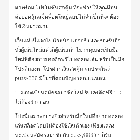
มาพร้อม โปรโมชันสุดคุ้ม ที่จะช่วยให้คุณมีทุน
ต่อยอดลุ้นแจ็คพ็อตใหญ่แบบไม่จำเป็นที่จะต้อง
ใช้เงินมากมาย
เว็บแห่งนี้แจกโบนัสหนัก แจกจริง และรองรับอีก
ทั้งผู้เล่นใหม่แล้วก็ผู้เล่นเก่า ไม่ว่าคุณจะเป็นมือ
ใหม่ที่ต้องการเครดิตฟรีไปทดลองเล่น หรือเป็นมือ
โปรที่มองหาโปรฝากเงินสุดคุ้ม ผมประกันว่า
pussy888 มีโปรที่ตอบปัญหาคุณแน่นอน
1. ลงทะเบียนสมัครสมาชิกใหม่ รับเครดิตฟรี 100
ไม่ต้องฝากก่อน
โปรนี้เหมาะอย่างยิ่งสำหรับมือใหม่ที่อยากทดลอง
เล่นสล็อตโดยไม่ต้องใช้เงินตัวเอง เพียงแค่ลง
ทะเบียนสมัครสมาชิกกับ pussy888fun ก็รับ