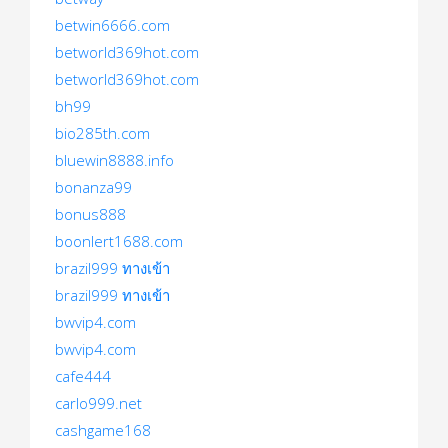
betwin6666.com
betworld369hot.com
betworld369hot.com
bh99
bio285th.com
bluewin8888.info
bonanza99
bonus888
boonlert1688.com
brazil999 ทางเข้า
brazil999 ทางเข้า
bwvip4.com
bwvip4.com
cafe444
carlo999.net
cashgame168