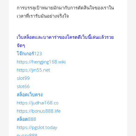
การบรรลุเป้าหมายมักมากับการตัดสินใจของเราใน
เวลาที่เรารับมันอย่างจริงใจ
เว็บสล็อตและบาคาร่าของโครตดีเว็บนี้เล่นแล้วรวย
จัดๆ
โจ๊กเกอร์123
https://hengjing168.wiki
https://jin55.net
slot99
slot66
สล็อตเว็บตรง
https://judhai168.co
https://bonus888.life
สล็อต888
https://pgslot.today
pussy888