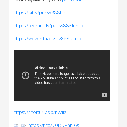
https://bit.ly/pussy888fun-io
https://rebrand.ly/pussy888fun-io
https://wow.in.th/pussy888fun-io
https://shorturl.asia/hWIiz
https://t.co/70DUPhhI6s