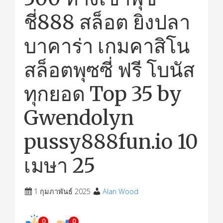
ชี่888 สล็อต ยิงปลา
บาคาร่า เกมคาสิโน
สล็อตพุซซี่ ฟรี โบนัส
ทุกยอด Top 35 by
Gwendolyn
pussy888fun.io 10
เมษา 25
1 กุมภาพันธ์ 2025
Alan Wood
0
0