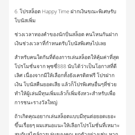
6. โปรสล็อต Happy Time ฝากเงินขณะพิเศษรับ
โบนัสเพิ่ม
ช่วงเวลาทองคำของนักปั่นสล็อต คนไหนกันฝาก
เงินช่วงเวลาที่กำหนดรับโบนัสพิเศษไปเลย
สำหรับคนใดกันที่ต้องการเล่นสล็อตให้คุ้มค่าที่สุด
โปรโมชั่นจาก พุซซี่888 นับได้ว่าเป็นโอกาสที่ดี
เลิศ เนื่องจากมีให้เลือกทั้งยังเครดิตฟรี โปรฝาก
เงิน โบนัสคืนยอดเสีย แล้วก็โปรพิเศษอื่นๆที่ช่วย
ทำให้ผู้เล่นมีทุนเพิ่มแล้วก็เพิ่มจังหวะสำหรับเพื่อ
การชนะรางวัลใหญ่
ถ้าเกิดคุณอยากเล่นสล็อตแบบมีทุนต่อยอดเยอะ
ขึ้นเรื่อยๆ ผมเสนอแนะให้เลือกโปรโมชั่นที่เหมาะ
สมกับสไตล์การเล่นของคุณ ยกตัวอย่างเช่น หาก