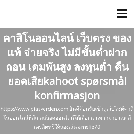
Skip
to
content
คาสิโนออนไลน์ เว็บตรง ของ
แท้ จ่ายจริง ไม่มีขั้นต่ำฝาก
ถอน เดมพันสูง ลงทุนต่ำ คืน
ยอดเสียkahoot spørsmål
konfirmasjon
https://www.piasverden.com ยินดีต้อนรับเข้าสู่เว็บไซต์คาสิ
โนออนไลน์ที่มีเกมสล็อตออนไลน์ให้เลือกเล่นมากมาย และมี
เครดิตฟรีให้ลองเล่น amelie78