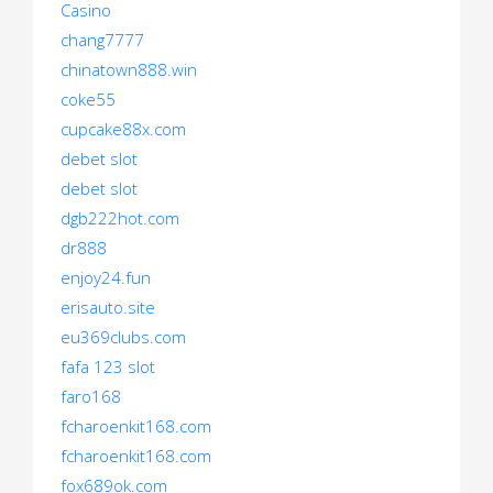
Casino
chang7777
chinatown888.win
coke55
cupcake88x.com
debet slot
debet slot
dgb222hot.com
dr888
enjoy24.fun
erisauto.site
eu369clubs.com
fafa 123 slot
faro168
fcharoenkit168.com
fcharoenkit168.com
fox689ok.com