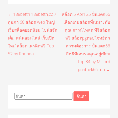
แ
← 188betth 188betth.cc 7
สล็อต 5 April 25 ปั่นแตก66
กุมภา 68 สล็อต web ใหญ่
เลือกเกมสล็อตที่เหมาะกับ
น
เว็บสล็อตยอดนิยม โบนัสจัด
คุณ ดาวน์โหลด พีจีสล็อต
ะ
เต็ม พนันออนไลน์ เว็บเปิด
ฟรี สล็อตpgตอบโจทย์ทุก
แ
ใหม่ สล็อต เครดิตฟรี Top
ความต้องการ ปั่นแตก66
น
52 by Rhonda
สิทธิพิเศษรอคุณอยู่เพียบ
Top 84 by Milford
ว
puntaek66.run →
เ
รื่
อ
ค้นหา
ง
สำหรับ: