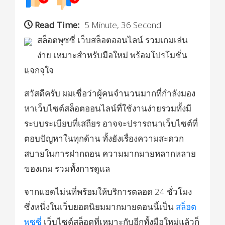
Read Time:
5 Minute, 36 Second
สล็อตพุซซี่ เว็บสล็อตออนไลน์ รวมเกมเล่น
ง่าย เหมาะสำหรับมือใหม่ พร้อมโปรโมชั่น
แจกจุใจ
สวัสดีครับ ผมเชื่อว่าผู้คนจำนวนมากที่กำลังมอง
หาเว็บไซต์สล็อตออนไลน์ที่ใช้งานง่ายรวมทั้งมี
ระบบระเบียบที่เสถียร อาจจะปรารถนาเว็บไซต์ที่
ตอบปัญหาในทุกด้าน ทั้งยังเรื่องความสะดวก
สบายในการฝากถอน ความมากมายหลากหลาย
ของเกม รวมทั้งการดูแล
จากแอดไม่นที่พร้อมให้บริการตลอด 24 ชั่วโมง
ซึ่งหนึ่งในเว็บยอดนิยมมากมายตอนนี้เป็น
สล็อต
พุซซี่
เว็บไซต์สล็อตที่เหมาะกับอีกทั้งมือใหม่แล้วก็