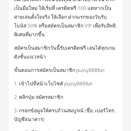
เป็นมือใหม่ ให้เริ่มที่ เครดิตฟรี 100 แต่หากเป็น
สายเล่นตั้งใจจริง ให้เลือก ฝากแรกของวันรับ
โบนัส 50% หรือสมัครเป็นสมาชิก VIP เพื่อรับสิทธิ
พิเศษที่มากขึ้น
สมัครเป็นสมาชิกวันนี้รับเครดิตฟรี เล่นได้ทุกเกม
ดังชั้นแนวหน้า
ขั้นตอนการสมัครเป็นสมาชิก pussy888fun
1. เข้าไปที่หน้าเว็บไซต์ pussy888fun
2. คลิกปุ่ม สมัครสมาชิก
3. กรอกข้อมูลให้ครบถ้วนสมบูรณ์ (ชื่อ, เบอร์โทร,
บัญชีธนาคาร)