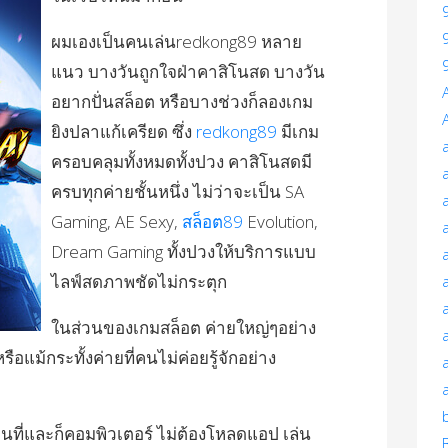
ผมเองเป็นคนเล่นredkong89 หลาย
แนว บางวันถูกใจฝ่าคาสิโนสด บางวัน
อยากปั่นสล็อต หรือบางช่วงก็ลองเกม
ยิงปลาแก้เครียด ซึ่ง
redkong89
มีเกม
ครอบคลุมทั้งหมดทั้งปวง คาสิโนสดมี
ครบทุกค่ายชั้นหนึ่ง ไม่ว่าจะเป็น SA
Gaming, AE Sexy,
สล็อต89
Evolution,
Dream Gaming ทั้งปวงให้บริการแบบ
ไลฟ์สดภาพชัดไม่กระตุก
ในส่วนของเกมสล็อต ค่ายใหญ่ๆอย่าง
หรือแม้กระทั้งค่ายที่คนไม่ค่อยรู้จักอย่าง
่อนที่และก็คอมพิวเตอร์ ไม่ต้องโหลดแอป เล่น