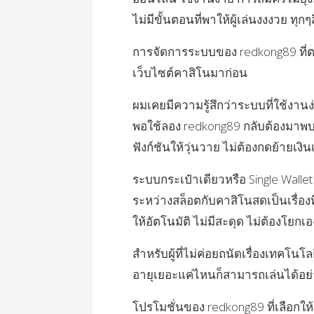
ไม่มีขั้นตอนที่พาให้ผู้เล่นงงงวย ทุก
การจัดการระบบของ redkong89 ที่ตอบ
เว็บไซต์คาสิโนมาก่อน
ผมเคยมีความรู้สึกว่าระบบที่ใช้งานง
พอใช้ลอง redkong89 กลับต้องมาพบว่
ฟังก์ชันให้วุ่นวาย ไม่ต้องกดย้ายเงิ
ระบบกระเป๋าเดียวหรือ Single Walle
ระหว่างสล็อตกับคาสิโนสดเป็นเรื่อ
ให้อัตโนมัติ ไม่มีสะดุด ไม่ต้องโยกเ
สำหรับผู้ที่ไม่ค่อยถนัดเรื่องเทคโนโล
อายุเยอะแค่ไหนก็สามารถเล่นได้อย่
โปรโมชั่นของ redkong89 ที่เลือกให