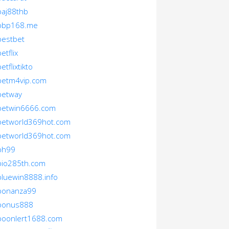
baj88thb
bbp168.me
bestbet
betflix
betflixtikto
betm4vip.com
betway
betwin6666.com
betworld369hot.com
betworld369hot.com
bh99
bio285th.com
bluewin8888.info
bonanza99
bonus888
boonlert1688.com