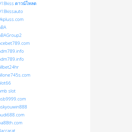
918kiss ดาวน์โหลด
918kissauto
9kpluss.com
ABA
ABAGroup2
acebet789.com
adm789.info
adm789.info
allbet24hr
allone745s.com
alot66
amb slot
asb9999.com
askyouwin888
audi688.com
ba88th.com
Baccarat