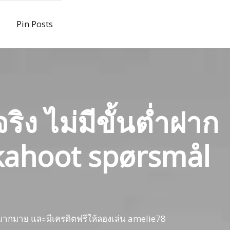
Pin Posts
ิง ไม่มีขั้นต่ำฝาก
ยkahoot spørsmål
่นมากมาย และมีเครดิตฟรีให้ลองเล่น amelie78