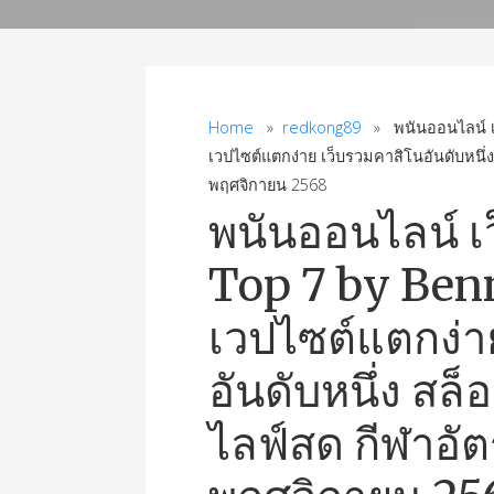
Home
»
redkong89
» พนันออนไลน์ เว็
เวปไซต์แตกง่าย เว็บรวมคาสิโนอันดับหนึ่
พฤศจิกายน 2568
พนันออนไลน์ เว
Top 7 by Ben
เวปไซต์แตกง่า
อันดับหนึ่ง สล
ไลฟ์สด กีฬาอัต